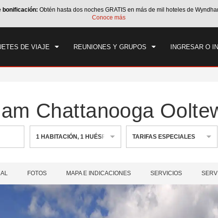
e bonificación:
Obtén hasta dos noches GRATIS en más de mil hoteles de Wyndha
CK IN
CHECK OUT
1
HABITACIÓN
,
1
HUÉS
Conoce más
, 09 AGO 2026
LUN, 10 AGO 2026
ETES DE VIAJE
REUNIONES Y GRUPOS
INGRESAR O I
ham Chattanooga Oolte
1
HABITACIÓN
,
1
HUÉSPED
TARIFAS ESPECIALES
RAL
FOTOS
MAPA E INDICACIONES
SERVICIOS
SERV