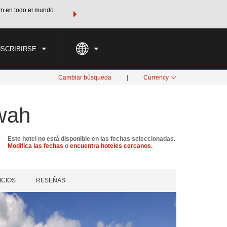
m en todo el mundo.
Agrupa tu hotel, vuelos y mucho más con los Paquetes de
PED
TARIFAS ESPECIALES
RESERVAR AHORA
en tu paquete tota
NSCRIBIRSE
Cambiar búsqueda
|
Currency
wah
Este hotel no está disponible en las fechas seleccionadas.
Modifica las fechas
o
encuentra hoteles cercanos.
ICIOS
RESEÑAS