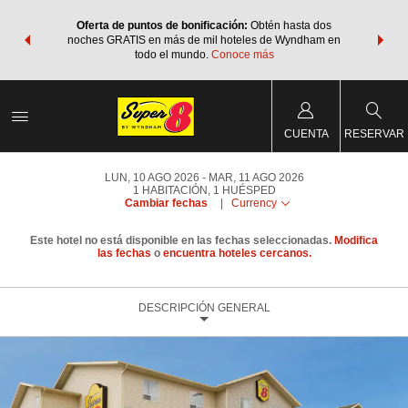
os Paquetes
Oferta de puntos de bonificación:
Obtén hasta dos
Agrupa tu 
os Wyndham
noches GRATIS en más de mil hoteles de Wyndham en
de viaje 
 MÁS
todo el mundo.
Conoce más
Rewar
CUENTA
RESERVAR
LUN, 10 AGO 2026
MAR, 11 AGO 2026
1
HABITACIÓN
,
1
HUÉSPED
Cambiar fechas
|
Currency
Este hotel no está disponible en las fechas seleccionadas.
Modifica
las fechas
o
encuentra hoteles cercanos.
DESCRIPCIÓN GENERAL