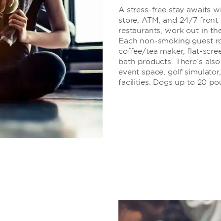
A stress-free stay awaits w
store, ATM, and 24/7 front d
restaurants, work out in t
Each non-smoking guest roo
coffee/tea maker, flat-scree
bath products. There’s als
event space, golf simulator
facilities. Dogs up to 20 p