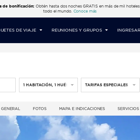
s de bonificación:
Obtén hasta dos noches GRATIS en más de mil hotel
CK IN
CHECK OUT
1
HABITACIÓN
,
1
HUÉ
todo el mundo.
Conoce más
E, 07 AGO 2026
SÁB, 08 AGO 2026
UETES DE VIAJE
REUNIONES Y GRUPOS
INGRESAR
1
HABITACIÓN
,
1
HUÉSPED
TARIFAS ESPECIALES
 GENERAL
FOTOS
MAPA E INDICACIONES
SERVICIOS