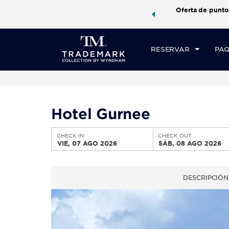
aquetes de viaje de Wyndham, además, gana puntos
Oferta de punto
CHE
quete total.
CONOCE MÁS
VI
RESERVAR
PAQ
Hotel Gurnee
CHECK IN
CHECK OUT
VIE, 07 AGO 2026
SÁB, 08 AGO 2026
DESCRIPCIÓN