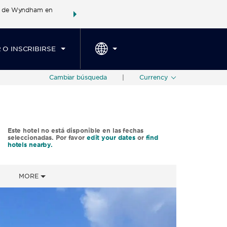
es de Wyndham en
Agrupa tu hotel, vuelos y mucho más con los Paq
SPED
TARIFAS ESPECIALES
RESERVAR AHORA
Wyndham Rewards en tu paq
 O INSCRIBIRSE
Cambiar búsqueda
|
Currency
Este hotel no está disponible en las fechas
seleccionadas. Por favor
edit your dates
or
find
hotels nearby.
MORE