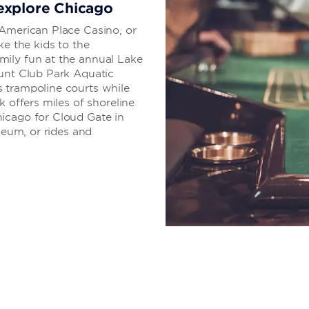
r explore Chicago
 American Place Casino, or
ke the kids to the
mily fun at the annual Lake
Hunt Club Park Aquatic
 trampoline courts while
k offers miles of shoreline
icago for Cloud Gate in
seum, or rides and