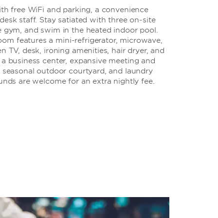
ith free WiFi and parking, a convenience
esk staff. Stay satiated with three on-site
he gym, and swim in the heated indoor pool.
m features a mini-refrigerator, microwave,
n TV, desk, ironing amenities, hair dryer, and
o a business center, expansive meeting and
, seasonal outdoor courtyard, and laundry
ounds are welcome for an extra nightly fee.