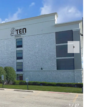
Next
Slide
1
/
27