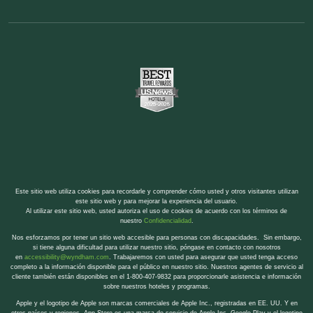
Este sitio web utiliza cookies para recordarle y comprender cómo usted y otros visitantes utilizan
este sitio web y para mejorar la experiencia del usuario.
Al utilizar este sitio web, usted autoriza el uso de cookies de acuerdo con los términos de
nuestro
Confidencialidad
.
Nos esforzamos por tener un sitio web accesible para personas con discapacidades. Sin embargo,
si tiene alguna dificultad para utilizar nuestro sitio, póngase en contacto con nosotros
en
accessibility@wyndham.com
. Trabajaremos con usted para asegurar que usted tenga acceso
completo a la información disponible para el público en nuestro sitio. Nuestros agentes de servicio al
cliente también están disponibles en el 1-800-407-9832 para proporcionarle asistencia e información
sobre nuestros hoteles y programas.
Apple y el logotipo de Apple son marcas comerciales de Apple Inc., registradas en EE. UU. Y en
otros países y regiones. App Store es una marca de servicio de Apple Inc. Google Play y el logotipo