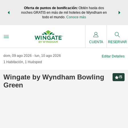
os Paquetes
Oferta de puntos de bonificación:
Obtén hasta dos
Agrupa tu 
os Wyndham
noches GRATIS en más de mil hoteles de Wyndham en
de viaje 
 MÁS
todo el mundo.
Conoce más
Rewar
CUENTA
RESERVAR
dom, 09 ago 2026
lun, 10 ago 2026
Editar Detalles
1
Habitación
,
1
Huésped
Wingate by Wyndham Bowling
/
5
Green