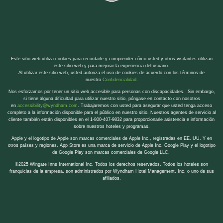
Este sitio web utiliza cookies para recordarle y comprender cómo usted y otros visitantes utilizan
este sitio web y para mejorar la experiencia del usuario.
Al utilizar este sitio web, usted autoriza el uso de cookies de acuerdo con los términos de
nuestro
Confidencialidad
.
Nos esforzamos por tener un sitio web accesible para personas con discapacidades. Sin embargo,
si tiene alguna dificultad para utilizar nuestro sitio, póngase en contacto con nosotros
en
accessibility@wyndham.com
. Trabajaremos con usted para asegurar que usted tenga acceso
completo a la información disponible para el público en nuestro sitio. Nuestros agentes de servicio al
cliente también están disponibles en el 1-800-407-9832 para proporcionarle asistencia e información
sobre nuestros hoteles y programas.
Apple y el logotipo de Apple son marcas comerciales de Apple Inc., registradas en EE. UU. Y en
otros países y regiones. App Store es una marca de servicio de Apple Inc. Google Play y el logotipo
de Google Play son marcas comerciales de Google LLC.
©2025 Wingate Inns International Inc. Todos los derechos reservados. Todos los hoteles son
franquicias de la empresa, son administrados por Wyndham Hotel Management, Inc. o uno de sus
afiliados.