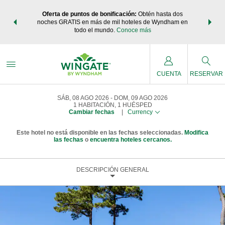
os Paquetes
Oferta de puntos de bonificación:
Obtén hasta dos
Agrupa tu 
os Wyndham
noches GRATIS en más de mil hoteles de Wyndham en
de viaje 
 MÁS
todo el mundo.
Conoce más
Rewar
CUENTA
RESERVAR
SÁB, 08 AGO 2026
DOM, 09 AGO 2026
1
HABITACIÓN
,
1
HUÉSPED
Cambiar fechas
|
Currency
Este hotel no está disponible en las fechas seleccionadas.
Modifica
las fechas
o
encuentra hoteles cercanos.
DESCRIPCIÓN GENERAL