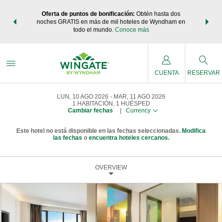
os Paquetes
Oferta de puntos de bonificación:
Obtén hasta dos
Agrupa tu 
os Wyndham
noches GRATIS en más de mil hoteles de Wyndham en
de viaje 
 MÁS
todo el mundo.
Conoce más
Rewar
CUENTA
RESERVAR
LUN, 10 AGO 2026
MAR, 11 AGO 2026
1
HABITACIÓN
,
1
HUÉSPED
Cambiar fechas
|
Currency
Este hotel no está disponible en las fechas seleccionadas.
Modifica
las fechas
o
encuentra hoteles cercanos.
OVERVIEW