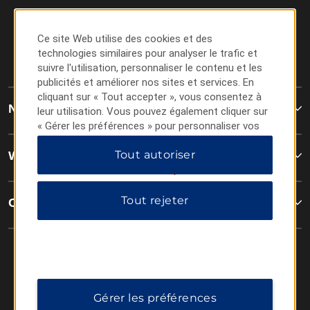
Ce site Web utilise des cookies et des
technologies similaires pour analyser le trafic et
suivre l'utilisation, personnaliser le contenu et les
publicités et améliorer nos sites et services. En
cliquant sur « Tout accepter », vous consentez à
Nous joindre
leur utilisation. Vous pouvez également cliquer sur
« Gérer les préférences » pour personnaliser vos
choix ou sur « Tout rejeter » pour n'autoriser que
Tout autoriser
les cookies essentiels. Pour plus d'informations,
Wyndham Business
veuillez consulter notre
Politique de confidentialité
.
Tout rejeter
Conditions générales
Gérer les préférences