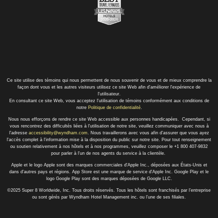
Ce site utilise des témoins qui nous permettent de nous souvenir de vous et de mieux comprendre la
façon dont vous et les autres visiteurs utilisez ce site Web afin d'améliorer l'expérience de
l'utilisateur.
En consultant ce site Web, vous acceptez l'utilisation de témoins conformément aux conditions de
notre
Politique de confidentialité
.
Nous nous efforçons de rendre ce site Web accessible aux personnes handicapées. Cependant, si
vous rencontrez des difficultés liées à l'utilisation de notre site, veuillez communiquer avec nous à
l'adresse
accessibility@wyndham.com
. Nous travaillerons avec vous afin d'assurer que vous ayez
l'accès complet à l'information mise à la disposition du public sur notre site. Pour tout renseignement
ou soutien relativement à nos hôtels et à nos programmes, veuillez composer le +1 800 407-9832
pour parler à l'un de nos agents du service à la clientèle.
Apple et le logo Apple sont des marques commerciales d'Apple Inc., déposées aux États-Unis et
dans d'autres pays et régions. App Store est une marque de service d'Apple Inc. Google Play et le
logo Google Play sont des marques déposées de Google LLC.
©2025 Super 8 Worldwide, Inc. Tous droits réservés. Tous les hôtels sont franchisés par l’entreprise
ou sont gérés par Wyndham Hotel Management inc. ou l’une de ses filiales.