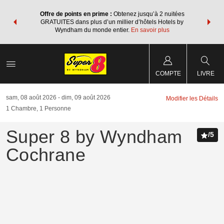
ore avec les
Regroupez v
Offre de points en prime :
Obtenez jusqu’à 2 nuitées
 des points
forfaits v
GRATUITES dans plus d’un millier d’hôtels Hotels by
re forfait.
Wyndham Re
Wyndham du monde entier.
En savoir plus
COMPTE
LIVRE
sam, 08 août 2026
dim, 09 août 2026
Modifier les Détails
1
Chambre
,
1
Personne
Super 8 by Wyndham
/
5
Cochrane