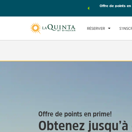
les forfaits voyages Wyndham, puis accumulez des points
Offre de points en
AR
e de votre forfait.
EN SAVOIR PLUS
SA
RÉSERVER
S’INSC
Offre de points en prime!
Obtenez jusqu’à