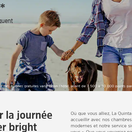
*
iquent
e des nuitées gratuites varie selon l’hôtel, allant de 7 500 à 30 000 points p
 la journée
Où que vous alliez, La Quin
accueillir avec nos chambre
r bright
modernes et notre service s
vous ». Que vous voyagiez par 