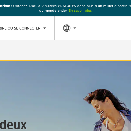
 prime :
Obtenez jusqu’à 2 nuitées GRATUITES dans plus d’un millier d’hôtel
RIVÉE
DÉPART
1
CHAMBRE
,
1
PERSONN
du monde entier.
En savoir plus
T, 08 AUG 2026
SUN, 09 AUG 2026
RIRE OU SE CONNECTER
 deux