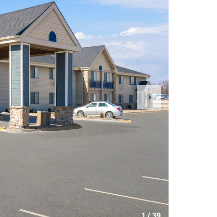
Next
Slide
1
/
39