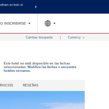
ndham en todo el
Agrupa tu hotel, vuelos y mucho más con los Paquetes de
SPED
TARIFAS ESPECIALES
RESERVAR AHORA
en tu paquete tota
O INSCRIBIRSE
Cambiar búsqueda
|
Currency
Este hotel no está disponible en las fechas
seleccionadas.
Modifica las fechas
o
encuentra
hoteles cercanos.
RVICIOS
RESEÑAS