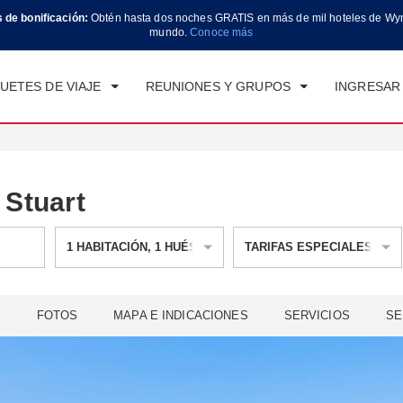
s de bonificación:
Obtén hasta dos noches GRATIS en más de mil hoteles de Wy
CK IN
CHECK OUT
1
HABITACIÓN
,
1
HUÉ
mundo.
Conoce más
, 07 AGO 2026
SÁB, 08 AGO 2026
UETES DE VIAJE
REUNIONES Y GRUPOS
INGRESAR 
Stuart
1
HABITACIÓN
,
1
HUÉSPED
TARIFAS ESPECIALES
L
FOTOS
MAPA E INDICACIONES
SERVICIOS
SE