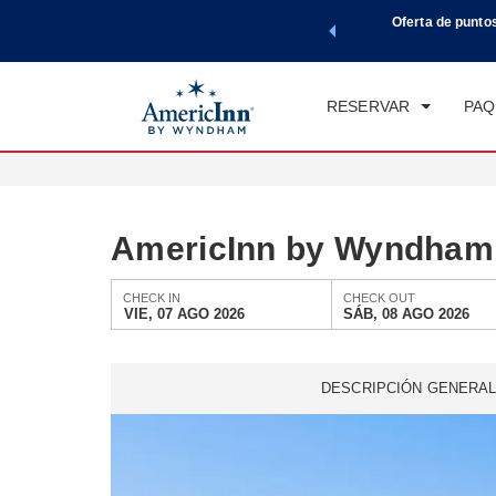
de viaje de Wyndham, además, gana puntos Wyndham Rewards
Oferta de punto
CHE
tal.
CONOCE MÁS
VIE
RESERVAR
PAQ
AmericInn by Wyndham 
CHECK IN
CHECK OUT
VIE, 07 AGO 2026
SÁB, 08 AGO 2026
DESCRIPCIÓN GENERA