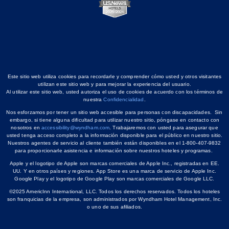
Este sitio web utiliza cookies para recordarle y comprender cómo usted y otros visitantes
utilizan este sitio web y para mejorar la experiencia del usuario.
Al utilizar este sitio web, usted autoriza el uso de cookies de acuerdo con los términos de
nuestra
Confidencialidad
.
Nos esforzamos por tener un sitio web accesible para personas con discapacidades. Sin
embargo, si tiene alguna dificultad para utilizar nuestro sitio, póngase en contacto con
nosotros en
accessibility@wyndham.com
. Trabajaremos con usted para asegurar que
usted tenga acceso completo a la información disponible para el público en nuestro sitio.
Nuestros agentes de servicio al cliente también están disponibles en el 1-800-407-9832
para proporcionarle asistencia e información sobre nuestros hoteles y programas.
Apple y el logotipo de Apple son marcas comerciales de Apple Inc., registradas en EE.
UU. Y en otros países y regiones. App Store es una marca de servicio de Apple Inc.
Google Play y el logotipo de Google Play son marcas comerciales de Google LLC.
©2025 AmericInn International, LLC. Todos los derechos reservados. Todos los hoteles
son franquicias de la empresa, son administrados por Wyndham Hotel Management, Inc.
o uno de sus afiliados.