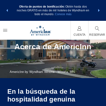
os Paquetes
Oferta de puntos de bonificación:
Obtén hasta dos
Agrupa tu 
tos Wyndham
noches GRATIS en más de mil hoteles de Wyndham en
de viaje d
E MÁS
todo el mundo.
Conoce más
Rewar
CUENTA
RESERVAR
Acerca de AmericInn
AmericInn by Wyndham Winona - Winona, MN
En la búsqueda de la
hospitalidad genuina