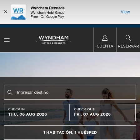
Wyndham Rewards
×
View
Wyndham Hotel Group
Free - On Google Play
 con los
Agrupa 
Oferta de puntos de bonificación:
Obtén hasta
ás, gana
Paquete
dos noches GRATIS en más de mil hoteles de
te total.
puntos W
Wyndham en todo el mundo.
Conoce más
CUENTA
RESERVAR
CHECK IN
CHECK OUT
THU, 06 AUG 2026
FRI, 07 AUG 2026
1
HABITACIÓN
,
1
HUÉSPED