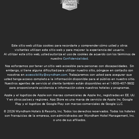
AmericInn by Wyndham
Este sitio web utiliza cookies para recordarle y comprender cómo usted y otros
visitantes utilizan este sitio web y para mejorar la experiencia del usuario.
Al utilizar este sitio web, usted autoriza el uso de cookies de acuerdo con los términos de
nuestro
Confidencialidad
.
Nos esforzamos por tener un sitio web accesible para personas con discapacidades. Sin
embargo, si tiene alguna dificultad para utilizar nuestro sitio, póngase en contacto con
Wyndham Grand
nosotros en
accessibility@wyndham.com
. Trabajaremos con usted para asegurar que
usted tenga acceso completo a la información disponible para el público en nuestro sitio.
Nuestros agentes de servicio al cliente también están disponibles en el 1-800-407-9832
para proporcionarle asistencia e información sobre nuestros hoteles y programas.
Apple y el logotipo de Apple son marcas comerciales de Apple Inc., registradas en EE. UU.
Y en otros países y regiones. App Store es una marca de servicio de Apple Inc. Google
Play y el logotipo de Google Play son marcas comerciales de Google LLC.
© 2026 Wyndham Hotels & Resorts, Inc. Todos los derechos reservados. Todos los hoteles
son franquicias de la empresa, son administrados por Wyndham Hotel Management, Inc.
o uno de sus afiliados.
Wyndham Garden