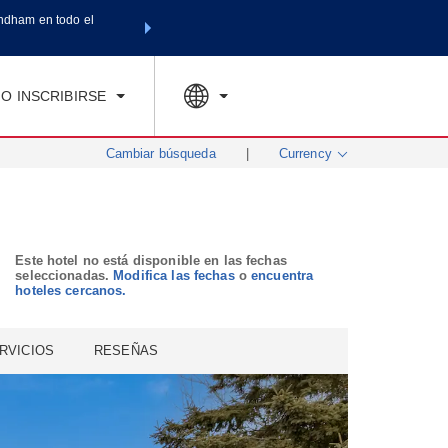
ndham en todo el
Agrupa tu hotel, vuelos y mucho más con los Paquetes de
SPED
TARIFAS ESPECIALES
RESERVAR AHORA
en tu paquete tota
O INSCRIBIRSE
Cambiar búsqueda
|
Currency
Este hotel no está disponible en las fechas
seleccionadas.
Modifica las fechas
o
encuentra
hoteles cercanos.
RVICIOS
RESEÑAS