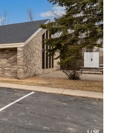
Next
Slide
1
/
50