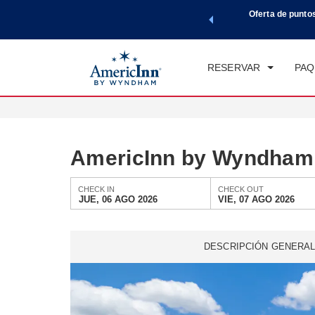
de viaje de Wyndham, además, gana puntos Wyndham Rewards
Oferta de punto
CHE
tal.
CONOCE MÁS
JU
RESERVAR
PAQ
AmericInn by Wyndham 
CHECK IN
CHECK OUT
JUE, 06 AGO 2026
VIE, 07 AGO 2026
DESCRIPCIÓN GENERA