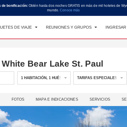
s de bonificación:
Obtén hasta dos noches GRATIS en más de mil hoteles de Wy
CK IN
CHECK OUT
1
HABITACIÓN
,
1
HUÉ
mundo.
Conoce más
E, 06 AGO 2026
VIE, 07 AGO 2026
UETES DE VIAJE
REUNIONES Y GRUPOS
INGRESAR 
White Bear Lake St. Paul
1
HABITACIÓN
,
1
HUÉSPED
TARIFAS ESPECIALES
L
FOTOS
MAPA E INDICACIONES
SERVICIOS
SE