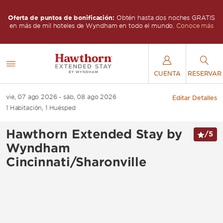
IS
Oferta de puntos de bonificación:
Obtén hasta dos noches GRATIS
O
s
en más de mil hoteles de Wyndham en todo el mundo.
Conoce más
CUENTA
RESERVAR
vie, 07 ago 2026
sáb, 08 ago 2026
Editar Detalles
1
Habitación
,
1
Huésped
Hawthorn Extended Stay by
/
5
Wyndham
Cincinnati/Sharonville