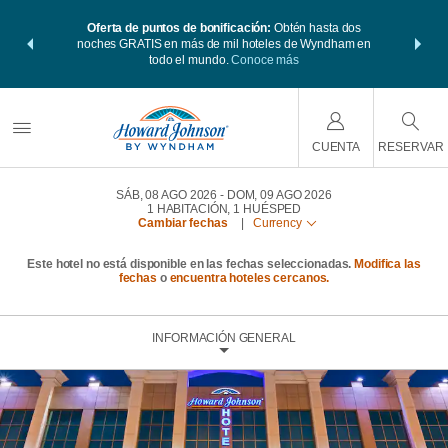
 Paquetes de
Oferta de puntos de bonificación:
Obtén hasta dos
Agrupa tu h
s Wyndham
noches GRATIS en más de mil hoteles de Wyndham en
viaje de
 MÁS
todo el mundo.
Conoce más
Rewar
CUENTA
RESERVAR
SÁB, 08 AGO 2026
DOM, 09 AGO 2026
1
HABITACIÓN
,
1
HUÉSPED
Cambiar fechas
|
Currency
Este hotel no está disponible en las fechas seleccionadas.
Modifica las
fechas
o
encuentra hoteles cercanos.
INFORMACIÓN GENERAL