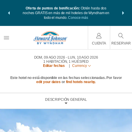
 Paquetes de
Oferta de puntos de bonificación:
Obtén hasta dos
Agrupa tu h
s Wyndham
noches GRATIS en más de mil hoteles de Wyndham en
viaje de
 MÁS
todo el mundo.
Conoce más
Rewar
CUENTA
RESERVAR
DOM, 09 AGO 2026
LUN, 10 AGO 2026
1
HABITACIÓN
,
1
HUÉSPED
Editar fechas
|
Currency
Este hotel no está disponible en las fechas seleccionadas. Por favor
edit your dates
or
find hotels nearby.
DESCRIPCIÓN GENERAL