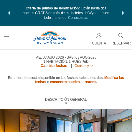
 Paquetes de
Oferta de puntos de bonificación:
Obtén hasta dos
Agrupa tu h
s Wyndham
noches GRATIS en más de mil hoteles de Wyndham en
viaje de
 MÁS
todo el mundo.
Conoce más
Rewar
CUENTA
RESERVAR
VIE, 07 AGO 2026
SÁB, 08 AGO 2026
1
HABITACIÓN
,
1
HUÉSPED
Cambiar fechas
|
Currency
Este hotel no está disponible en las fechas seleccionadas.
Modifica las
fechas
o
encuentra hoteles cercanos.
DESCRIPCIÓN GENERAL