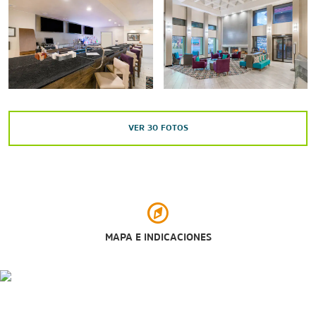
Frontier Historical Society and Museum
Points of Interest
Colorado Mountain College
VER
30
FOTOS
Shopping
Glenwood Springs Mall
Sports & Entertainment
Glenwood Vaudeville Revue
MAPA E INDICACIONES