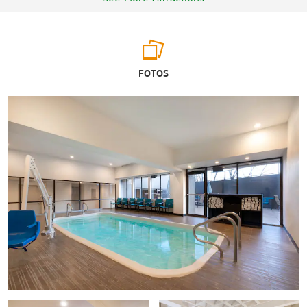
Outdoors & Recreation
FOTOS
Aspen Snowmass Ski Resort
Capitol Peak
Doc Holliday Grave Trailhead
Glenwood Caverns Adventure Park
Glenwood Hot Springs Pool
Glenwood Springs Ice Rink
Hanging Lake Park
Sunlight Mountain Resort
Arts & Culture