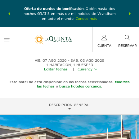
con los
Agrupa
Oferta de puntos de bonificación:
Obtén hasta dos
ás, gana
Paquete
noches GRATIS en más de mil hoteles de Wyndham
e total.
puntos 
en todo el mundo.
Conoce más
CUENTA
RESERVAR
VIE, 07 AGO 2026
SÁB, 08 AGO 2026
1
HABITACIÓN
,
1
HUÉSPED
Editar fechas
|
Currency
Este hotel no está disponible en las fechas seleccionadas.
Modifica
las fechas
o
busca hoteles cercanos.
DESCRIPCIÓN GENERAL