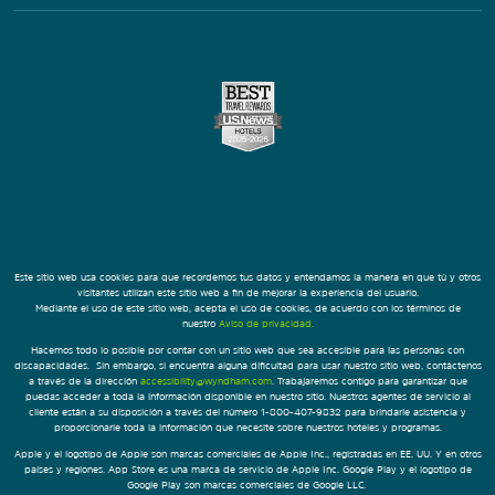
Este sitio web usa cookies para que recordemos tus datos y entendamos la manera en que tú y otros
visitantes utilizan este sitio web a fin de mejorar la experiencia del usuario.
Mediante el uso de este sitio web, acepta el uso de cookies, de acuerdo con los términos de
nuestro
Aviso de privacidad.
Hacemos todo lo posible por contar con un sitio web que sea accesible para las personas con
discapacidades. Sin embargo, si encuentra alguna dificultad para usar nuestro sitio web, contáctenos
a través de la dirección
accessibility@wyndham.com
. Trabajaremos contigo para garantizar que
puedas acceder a toda la información disponible en nuestro sitio. Nuestros agentes de servicio al
cliente están a su disposición a través del número 1-800-407-9832 para brindarle asistencia y
proporcionarle toda la información que necesite sobre nuestros hoteles y programas.
Apple y el logotipo de Apple son marcas comerciales de Apple Inc., registradas en EE. UU. Y en otros
países y regiones. App Store es una marca de servicio de Apple Inc. Google Play y el logotipo de
Google Play son marcas comerciales de Google LLC.