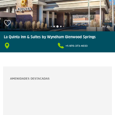
1
/
30
La Quinta Inn & Suites by Wyndham Glenwood Springs
+1-970-373-4033
AMENIDADES DESTACADAS