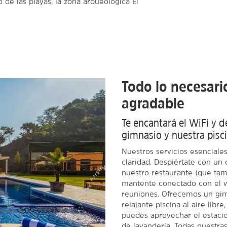
 de las playas, la zona arqueológica El
Todo lo necesari
agradable
Te encantará el WiFi y 
gimnasio y nuestra piscin
Nuestros servicios esenciales 
claridad. Despiértate con un
nuestro restaurante (que tam
mantente conectado con el wi
reuniones. Ofrecemos un gimn
relajante piscina al aire libr
puedes aprovechar el estacion
de lavandería. Todas nuestra