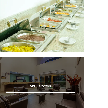
Deportes y Entretenimiento
Campo el Maracaná
Festival Cumbre Tajín
Fiestas del Petróleo
Estadio 18 de Marzo
Estadio Jara Corona
VER
48
FOTOS