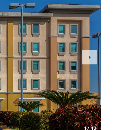
Next
Slide
1
/
48