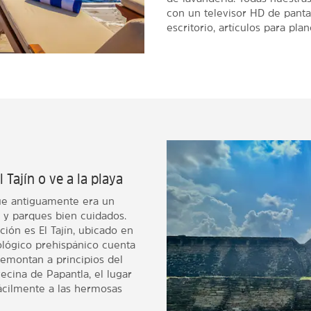
con un televisor HD de panta
escritorio, artículos para pla
l Tajín o ve a la playa
ue antiguamente era un
a y parques bien cuidados.
ión es El Tajín, ubicado en
eológico prehispánico cuenta
emontan a principios del
vecina de Papantla, el lugar
fácilmente a las hermosas