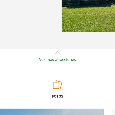
Ver más atracciones
Aire libre y Recreación
Plaza Cívica
FOTOS
Akga'pun Kitsis'tanka Reserva
Ecológica