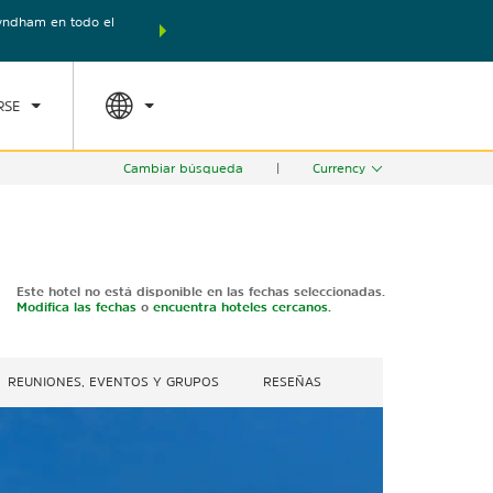
yndham en todo el
Agrupa tu hotel, vuelos y mucho más con los Paquete
ED
TARIFAS ESPECIALES
RESERVAR AHORA
Rewards en tu paquet
RSE
Cambiar búsqueda
|
Currency
Este hotel no está disponible en las fechas seleccionadas.
Modifica las fechas
o
encuentra hoteles cercanos.
REUNIONES, EVENTOS Y GRUPOS
RESEÑAS