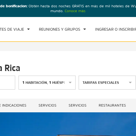
de bonificación:
Obtén hasta dos noches GRATIS en más de mil hoteles de W
CK IN
CHECK OUT
1
HABITACIÓN
,
1
HUÉSP
mundo.
Conoce más
B, 08 AGO 2026
DOM, 09 AGO 2026
TES DE VIAJE
REUNIONES Y GRUPOS
INGRESAR O INSCRIBI
 Rica
1
HABITACIÓN
,
1
HUÉSPED
TARIFAS ESPECIALES
 INDICACIONES
SERVICIOS
SERVICIOS
RESTAURANTES