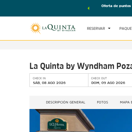
tes de viaje de Wyndham, además, gana puntos Wyndham
Oferta de puntos 
CHE
te total.
CONOCE MÁS
SÁ
RESERVAR
PAQUE
La Quinta by Wyndham Poza
CHECK IN
CHECK OUT
SÁB, 08 AGO 2026
DOM, 09 AGO 2026
DESCRIPCIÓN GENERAL
FOTOS
MAPA E