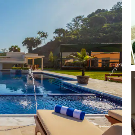
Parque Benito Juárez
Cascada el Encanto
Cascada las Brisas
Cascada las Hamacas
La Escondida EcoParque de
Aventura
Parque de las Américas
Parque Téllez