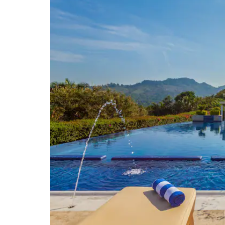
Papantla
Pirámide de los Nichos
Sitio Arqueológico Yohualichan
Puntos de Interés
Iglesia de Nuestra Señora de la
Asunción
Universidad del Golfo de México
Universidad de Oriente Poza Rica
Universidad Veracruzana