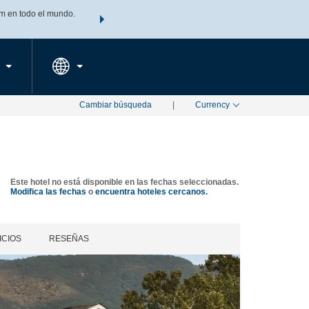
m en todo el mundo.
Agrupa tu hotel, vuelos y mucho más con los Paquetes de
PED
TARIFAS ESPECIALES
RESERVAR AHORA
en tu paquete tota
Cambiar búsqueda
|
Currency
Este hotel no está disponible en las fechas seleccionadas.
Modifica las fechas
o
encuentra hoteles cercanos.
ICIOS
RESEÑAS