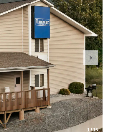
Next
Slide
1
/
15