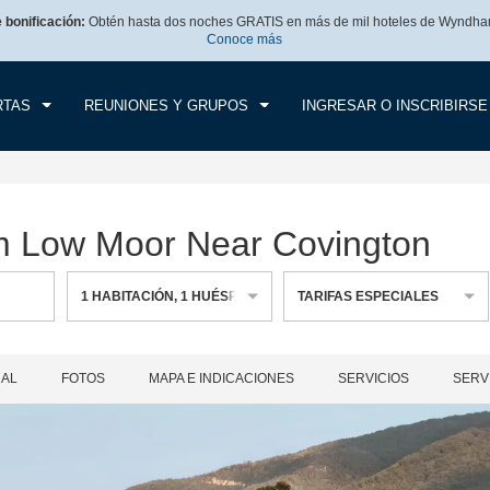
e bonificación:
Obtén hasta dos noches GRATIS en más de mil hoteles de Wyndha
CK IN
CHECK OUT
1
HABITACIÓN
,
1
HUÉS
Conoce más
, 08 AGO 2026
DOM, 09 AGO 2026
RTAS
REUNIONES Y GRUPOS
INGRESAR O INSCRIBIRSE
 Low Moor Near Covington
1
HABITACIÓN
,
1
HUÉSPED
TARIFAS ESPECIALES
RAL
FOTOS
MAPA E INDICACIONES
SERVICIOS
SERV