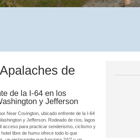
 Apalaches de
e de la I-64 en los
ashington y Jefferson
or Near Covington, ubicado enfrente de la I-64
shington y Jefferson. Rodeado de ríos, lagos
cil acceso para practicar senderismo, ciclismo y
otel libre de humo ofrece todo lo que
tis, un restaurante que funciona 24/7 y un