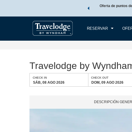
de viaje de Wyndham, además, gana puntos Wyndham Rewards
Oferta de puntos d
CHE
tal.
CONOCE MÁS
SÁB
RESERVAR
OFE
Travelodge by Wyndham
CHECK IN
CHECK OUT
SÁB, 08 AGO 2026
DOM, 09 AGO 2026
DESCRIPCIÓN GENE