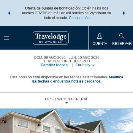
os Paquetes
Oferta de puntos de bonificación:
Obtén hasta dos
Agrupa tu 
os Wyndham
noches GRATIS en más de mil hoteles de Wyndham en
de viaje 
 MÁS
todo el mundo.
Conoce más
Rewar
CUENTA
RESERVAR
DOM, 09 AGO 2026
LUN, 10 AGO 2026
1
HABITACIÓN
,
1
HUÉSPED
Cambiar fechas
|
Currency
Este hotel no está disponible en las fechas seleccionadas.
Modifica
las fechas
o
encuentra hoteles cercanos.
DESCRIPCIÓN GENERAL