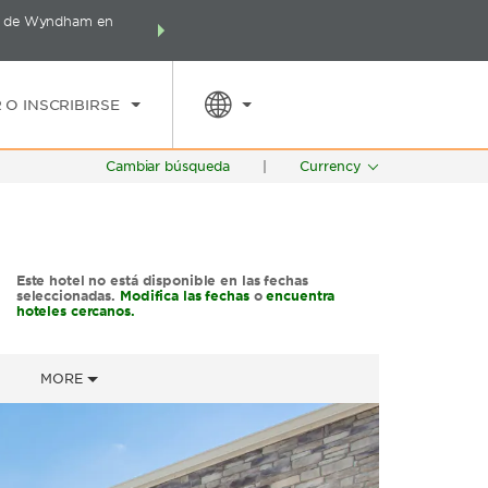
es de Wyndham en
Agrupa tu hotel, vuelos y mucho más con los Paq
SPED
TARIFAS ESPECIALES
RESERVAR AHORA
Wyndham Rewards en tu paq
 O INSCRIBIRSE
Cambiar búsqueda
|
Currency
Este hotel no está disponible en las fechas
seleccionadas.
Modifica las fechas
o
encuentra
hoteles cercanos.
MORE