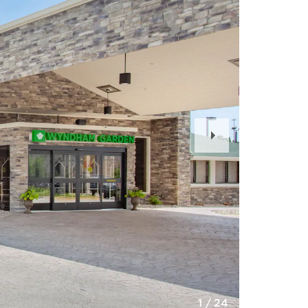
Next
Slide
1
/
24