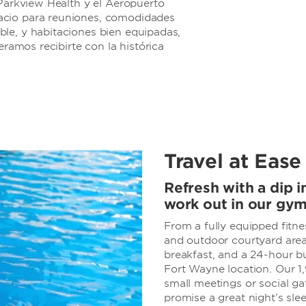
 Parkview Health y el Aeropuerto
acio para reuniones, comodidades
le, y habitaciones bien equipadas,
eramos recibirte con la histórica
Travel at Ease
Refresh with a dip i
work out in our gy
From a fully equipped fitne
and outdoor courtyard area,
breakfast, and a 24-hour bu
Fort Wayne location. Our 1,
small meetings or social g
promise a great night’s sle