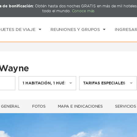
s de bonificación:
Obtén hasta dos noches GRATIS en más de mil hotel
CK IN
CHECK OUT
1
HABITACIÓN
,
1
HUÉ
todo el mundo.
Conoce más
E, 07 AGO 2026
SÁB, 08 AGO 2026
UETES DE VIAJE
REUNIONES Y GRUPOS
INGRESAR
 Wayne
1
HABITACIÓN
,
1
HUÉSPED
TARIFAS ESPECIALES
 GENERAL
FOTOS
MAPA E INDICACIONES
SERVICIOS