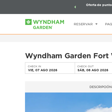
aquetes de viaje de Wyndham, además, gana puntos
Oferta de punto
CHE
quete total.
CONOCE MÁS
VI
RESERVAR
PAQ
Wyndham Garden Fort
CHECK IN
CHECK OUT
VIE, 07 AGO 2026
SÁB, 08 AGO 2026
DESCRIPCIÓN