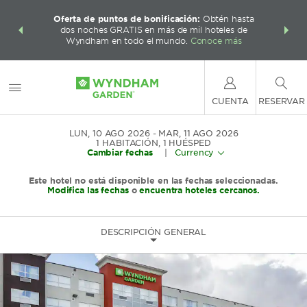
 con los
Agrupa 
Oferta de puntos de bonificación:
Obtén hasta
ás, gana
Paquete
dos noches GRATIS en más de mil hoteles de
te total.
puntos W
Wyndham en todo el mundo.
Conoce más
CUENTA
RESERVAR
LUN, 10 AGO 2026
MAR, 11 AGO 2026
1
HABITACIÓN
,
1
HUÉSPED
Cambiar fechas
|
Currency
Este hotel no está disponible en las fechas seleccionadas.
Modifica las fechas
o
encuentra hoteles cercanos.
DESCRIPCIÓN GENERAL