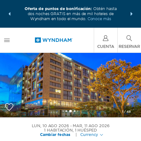
 con los
Agrupa 
Oferta de puntos de bonificación:
Obtén hasta
ás, gana
Paquete
dos noches GRATIS en más de mil hoteles de
te total.
puntos W
Wyndham en todo el mundo.
Conoce más
CUENTA
RESERVAR
1
/
48
Wyndham Bogota
LUN, 10 AGO 2026
MAR, 11 AGO 2026
1
HABITACIÓN
,
1
HUÉSPED
Cambiar fechas
|
Currency
+57-601-6083000