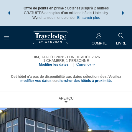
ore avec les
Regroupez v
Offre de points en prime :
Obtenez jusqu’à 2 nuitées
 des points
forfaits v
GRATUITES dans plus d’un millier d’hôtels Hotels by
re forfait.
Wyndham Re
Wyndham du monde entier.
En savoir plus
COMPTE
LIVRE
DIM, 09 AOÛT 2026
LUN, 10 AOÛT 2026
1
CHAMBRE
,
1
PERSONNE
Modifier les dates
|
Currency
Cet hôtel n’a pas de disponibilité aux dates sélectionnées. Veuillez
modifier vos dates
ou
chercher des hôtels à proximité.
APERÇU