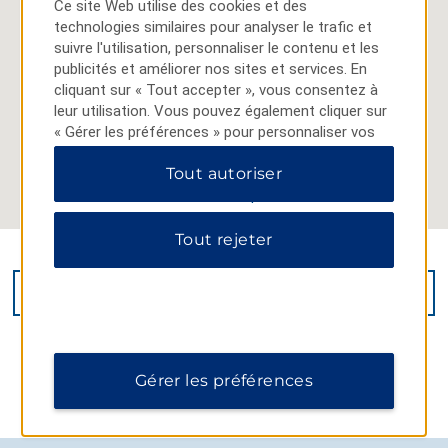
Ce site Web utilise des cookies et des
technologies similaires pour analyser le trafic et
suivre l'utilisation, personnaliser le contenu et les
publicités et améliorer nos sites et services. En
cliquant sur « Tout accepter », vous consentez à
leur utilisation. Vous pouvez également cliquer sur
« Gérer les préférences » pour personnaliser vos
choix ou sur « Tout rejeter » pour n'autoriser que
Tout autoriser
les cookies essentiels. Pour plus d'informations,
veuillez consulter notre
Politique de confidentialité
.
Tout rejeter
11401 100 Ave., Grande Prairie, AB, T8V 5M6
OBTENIR L’ITINÉRAIRE
Gérer les préférences