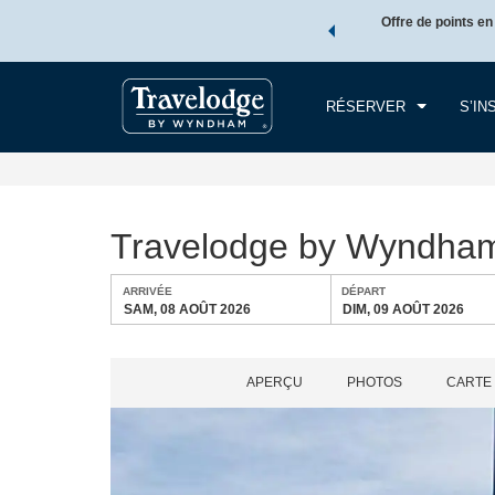
forfaits voyages Wyndham, puis accumulez des points Wyndham
Offre de points en
ARR
votre forfait.
EN SAVOIR PLUS
SAM
RÉSERVER
S’IN
Travelodge by Wyndha
ARRIVÉE
DÉPART
SAM, 08 AOÛT 2026
DIM, 09 AOÛT 2026
APERÇU
PHOTOS
CARTE 