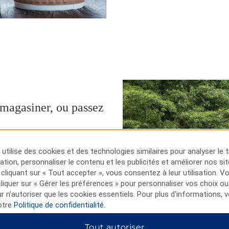
 magasiner, ou passez
 vous autour de notre hôtel,
oie navigable récréative Welland
utilise des cookies et des technologies similaires pour analyser le t
ents d’aviron et de kayak au
lisation, personnaliser le contenu et les publicités et améliorer nos si
périence de magasinage de
 cliquant sur « Tout accepter », vous consentez à leur utilisation. 
re. Vous pouvez également
iquer sur « Gérer les préférences » pour personnaliser vos choix ou
es du parc d’État de Niagara
ur n'autoriser que les cookies essentiels. Pour plus d'informations, v
e vue scéniques sur les trois
otre
Politique de confidentialité
.
Tout autoriser