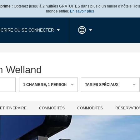
 prime :
Obtenez jusqu’à 2 nuitées GRATUITES dans plus d’un millier d’hôtels Ho
IVÉE
DÉPART
1
CHAMBRE
,
1
PERSON
monde entier.
En savoir plus
, 08 AOÛT 2026
DIM, 09 AOÛT 2026
SCRIRE OU SE CONNECTER
m Welland
1
CHAMBRE
,
1
PERSONNE
TARIFS SPÉCIAUX
ET ITINÉRAIRE
COMMODITÉS
COMMODITÉS
RÉSERVATIO