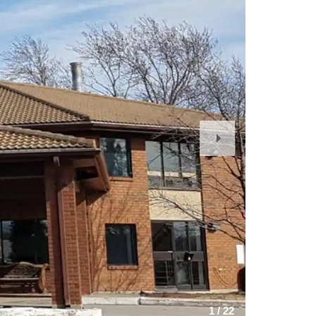
Next
Slide
1
/
22