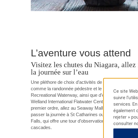
L’aventure vous attend
Visitez les chutes du Niagara, allez
la journée sur l’eau
Une pléthore de choix d’activités de plein air s’offre à
comme la randonnée pédestre et le canotage sur la v
Ce site Web 
Recreational Waterway, ainsi que d’excitants évènem
suivre l'uti
Welland International Flatwater Centre. Pour une ex
services. En
premier ordre, allez au Seaway Mall et au Pen Cent
également cl
passer la journée à St Catharines ou voir les merveill
rejeter » po
Falls, qui offre une tour d’observation et des points d
consulter n
cascades.