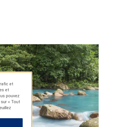
rafic et
tes et
Vous pouvez
 sur « Tout
euillez