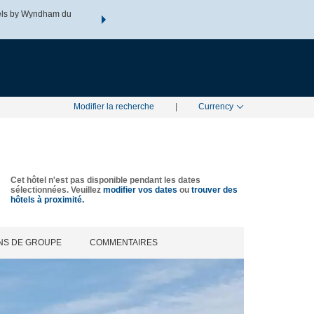
tels by Wyndham du
Regroupez votre hôtel, vos vols et plus encore avec les fo
NE
TARIFS SPÉCIAUX
RECHERCHER
Rewards grâce à l’ensemble de v
Modifier la recherche
|
Currency
Cet hôtel n'est pas disponible pendant les dates
sélectionnées. Veuillez
modifier vos dates
ou
trouver des
hôtels à proximité.
NS DE GROUPE
COMMENTAIRES