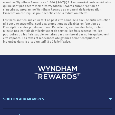
membres Wyndham Rewards au 1 866 996-7937. Les non-résidents américains
qui ne sont pas encore membres Wyndham Rewards auront l’option de
s’inscrire au programme Wyndham Rewards au moment de la réservation.
L’inscription est requise pour bénéficier de la réduction offerte.
Les taxes sont en sus et un tarif ne peut être combiné à aucune autre réduction
ni à aucune autre offre, sauf aux promotions applicables en fonction de
l’inscription et des points en prime. Par ailleurs, aux fins de clarté, un tarif
n’inclut pas les frais de villégiature et de service, les frais accessoires, les
pourboires ou les frais supplémentaires par chambre et par nuitée qui peuvent
être imposés. Les taxes et redevances obligatoires seront comprises et
indiquées dans le prix d’un tarif là où la loi l’exige.
SOUTIEN AUX MEMBRES