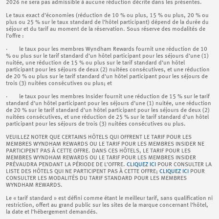
2026 ne sera pas admissible à aucune réduction décrite dans les présentes.
Le taux exact d’économies (réduction de 10 % ou plus, 15 % ou plus, 20 % ou
plus ou 25 % sur le taux standard de l’hôtel participant) dépend de la durée du
séjour et du tarif au moment de la réservation. Sous réserve des modalités de
l’offre :
· le taux pour les membres Wyndham Rewards fournit une réduction de 10
% ou plus sur le tarif standard d’un hôtel participant pour les séjours d’une (1)
nuitée, une réduction de 15 % ou plus sur le tarif standard d’un hôtel
participant pour les séjours de deux (2) nuitées consécutives, et une réduction
de 20 % ou plus sur le tarif standard d’un hôtel participant pour les séjours de
trois (3) nuitées consécutives ou plus; et
· le taux pour les membres Insider fournit une réduction de 15 % sur le tarif
standard d’un hôtel participant pour les séjours d’une (1) nuitée, une réduction
de 20 % sur le tarif standard d’un hôtel participant pour les séjours de deux (2)
nuitées consécutives, et une réduction de 25 % sur le tarif standard d’un hôtel
participant pour les séjours de trois (3) nuitées consécutives ou plus.
VEUILLEZ NOTER QUE CERTAINS HÔTELS QUI OFFRENT LE TARIF POUR LES
MEMBRES WYNDHAM REWARDS OU LE TARIF POUR LES MEMBRES INSIDER NE
PARTICIPENT PAS À CETTE OFFRE. DANS CES HÔTELS, LE TARIF POUR LES
MEMBRES WYNDHAM REWARDS OU LE TARIF POUR LES MEMBRES INSIDER
PRÉVAUDRA PENDANT LA PÉRIODE DE L’OFFRE.
CLIQUEZ ICI
POUR CONSULTER LA
LISTE DES HÔTELS QUI NE PARTICIPENT PAS À CETTE OFFRE;
CLIQUEZ ICI
POUR
CONSULTER LES MODALITÉS DU TARIF STANDARD POUR LES MEMBRES
WYNDHAM REWARDS.
Le « tarif standard » est défini comme étant le meilleur tarif, sans qualification ni
restriction, offert au grand public sur les sites de la marque concernant l’hôtel,
la date et l’hébergement demandés.