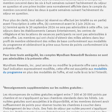
membre concerné dans les six à huit semaines suivant l’achèvement du séjour
en question et une prime Insider sera normalement affichée dans le compte du
membre concerné dans les deux à quatre semaines suivant l’achèvement du
séjour en question.
Pour plus de clarté, tout séjour (a) réservé ou effectué (en totalité ou en partie)
avant l’inscription à cette offre, (b) commencé avant le 2 juin 2026 ou
(c) terminé après le 30 septembre 2026 ne sera pas admissible à cette offre. Les
séjours dans les établissements Caesars Entertainment, les centres de
villégiature et les locations de vacances participants ne sont pas admissibles à
cette offre. Les membres qui ont choisi d’obtenir des milles aériens dans leur
profil de membre obtiendront des milles de base conformément aux modalités
du programme et obtiendront la prime sous forme de points conformément à la
présente offre.
Pour lever toute ambiguïté, les comptes Wyndham Rewards® Business ne sont
pas admissibles à la présente offre.
Wyndham Rewards, inc. peut annuler ou modifier la présente offre sans préavis.
Sauf indication expressément modifiée, cette offre est assujettie aux
modalités
du programme
en plus des modalités de l’offre, et est nulle là où la loi l’interdit.
2
Renseignements supplémentaires sur les nuitées gratuites :
Les récompenses de nuitées gratuites exigent entre 7 500 et 30 000 points par
chambre et ne s’appliquent qu’aux chambres standards dans les hôtels. Les
nuitées gratuites sont assujetties à la disponibilité, et les membres doivent avoir
suffisamment de points pour réserver toutes les chambres à coucher dans
l’hébergement de leur choix. Des frais de séjour par nuitée peuvent s’appliquer