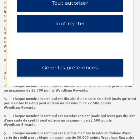
Tout autoriser
les cookies essentiels. Pour plus d'informations,
e.
Un membre inscrit qui est également titulaire d’une carte de débit et
membre Insider ne peut pas obtenir une prime de carte de crédit
et
une prime
veuillez consulter notre
Politique de confidentialité
.
Insider (c.-à-. un membre inscrit appartenant à ces deux catégories et qui
complète une réservation admissible conformément aux modalités de l’offre
obtiendra uniquement une (1) prime supplémentaire et non deux (2));
Tout rejeter
f.
Un membre inscrit qui est titulaire d’une carte de crédit et d’une carte de
débit peut seulement obtenir une (1) prime de carte (c.-à-. un membre inscrit
appartenant à ces deux catégories qui paie et complète ses réservations
admissibles avec sa carte Visa® Wyndham Rewards ou sa carte de débit
Wyndham Rewards conformément aux modalités de l’offre obtiendra
uniquement une (1) prime de carte et non deux (2).
Par conséquent :
Gérer les préférences
1.
chaque membre inscrit qui n’est pas titulaire d’une carte de crédit ou de
débit et qui n’est pas membre Insider peut obtenir un maximum de
15 000 points Wyndham Rewards;
2.
chaque membre inscrit qui est titulaire d’une carte de crédit peut obtenir
un maximum de 22 500 points Wyndham Rewards;
3.
chaque membre inscrit qui est titulaire d’une carte de crédit (mais qui n’est
pas membre Insider) peut obtenir un maximum de 22 500 points
Wyndham Rewards;
4.
chaque membre inscrit qui est membre Insider (mais qui n’est pas titulaire
d’une carte de crédit) peut obtenir un maximum de 22 500 points
Wyndham Rewards;
5.
chaque membre inscrit qui est à la fois membre Insider et titulaire d’une
carte de crédit peut obtenir un maximum de 30 000 points Wyndham Rewards;