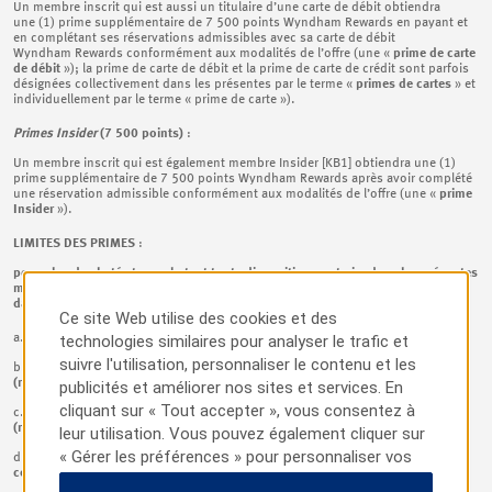
Un membre inscrit qui est aussi un titulaire d’une carte de débit obtiendra
une (1) prime supplémentaire de 7 500 points Wyndham Rewards en payant et
en complétant ses réservations admissibles avec sa carte de débit
Wyndham Rewards conformément aux modalités de l’offre (une «
prime de carte
de débit
»); la prime de carte de débit et la prime de carte de crédit sont parfois
désignées collectivement dans les présentes par le terme «
primes de cartes
» et
individuellement par le terme « prime de carte »).
Primes Insider
(7 500 points)
:
Un membre inscrit qui est également membre Insider
[KB1] obtiendra une (1)
prime supplémentaire de 7 500 points Wyndham Rewards après avoir complété
une réservation admissible conformément aux modalités de l’offre (une «
prime
Insider
»).
LIMITES DES PRIMES
:
pour plus de clarté et nonobstant toute disposition contraire dans les présentes
modalités de l’offre, les limites suivantes s’appliquent à l’obtention des primes
dans le cadre de la présente offre :
Ce site Web utilise des cookies et des
a.
La prime de promotion maximum s’élève à 15 000 points;
technologies similaires pour analyser le trafic et
suivre l'utilisation, personnaliser le contenu et les
b.
Chaque membre inscrit a un maximum d’une (1) prime de carte de crédit
(même s’il complète plus d’une (1) réservation admissible);
publicités et améliorer nos sites et services. En
cliquant sur « Tout accepter », vous consentez à
c.
Chaque membre inscrit a un maximum d’une (1) prime de carte de dédit
(même s’il complète plus d’une (1) réservation admissible);
leur utilisation. Vous pouvez également cliquer sur
« Gérer les préférences » pour personnaliser vos
d.
Chaque membre inscrit a un maximum d’une (1) prime Insider (même s’il
complète plus d’une (1) réservation admissible);
choix ou sur « Tout rejeter » pour n'autoriser que