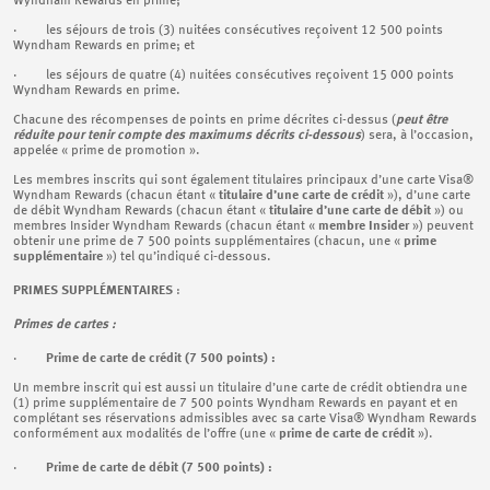
Wyndham Rewards en prime;
· les séjours de trois (3) nuitées consécutives reçoivent 12 500 points
Wyndham Rewards en prime; et
· les séjours de quatre (4) nuitées consécutives reçoivent 15 000 points
Wyndham Rewards en prime.
Chacune des récompenses de points en prime décrites ci-dessus (
peut être
réduite pour tenir compte des maximums décrits ci-dessous
) sera, à l’occasion,
appelée « prime de promotion ».
Les membres inscrits qui sont également titulaires principaux d’une carte Visa®
Wyndham Rewards (chacun étant «
titulaire d’une carte de crédit
»), d’une carte
de débit Wyndham Rewards (chacun étant «
titulaire d’une carte de débit
») ou
membres Insider Wyndham Rewards (chacun étant «
membre Insider
») peuvent
obtenir une prime de 7 500 points supplémentaires (chacun, une «
prime
supplémentaire
») tel qu’indiqué ci‑dessous.
PRIMES SUPPLÉMENTAIRES
:
Primes de cartes :
·
Prime de carte de crédit (7 500 points) :
Un membre inscrit qui est aussi un titulaire d’une carte de crédit obtiendra une
(1) prime supplémentaire de 7 500 points Wyndham Rewards en payant et en
complétant ses réservations admissibles avec sa carte Visa® Wyndham Rewards
conformément aux modalités de l’offre (une «
prime de carte de crédit
»).
·
Prime de carte de débit (7 500 points) :