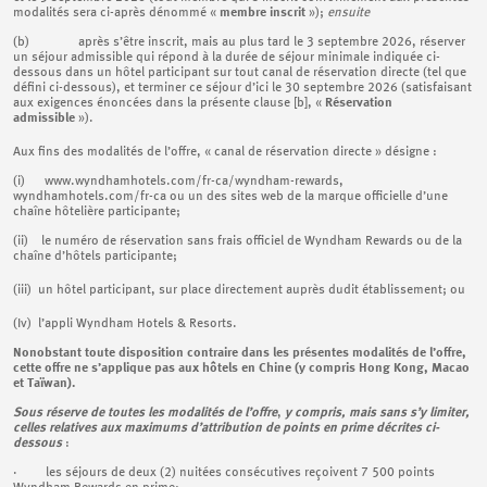
modalités sera ci-après dénommé «
membre inscrit
»);
ensuite
(b) après s’être inscrit, mais au plus tard le 3 septembre 2026, réserver
un séjour admissible qui répond à la durée de séjour minimale indiquée ci-
dessous dans un hôtel participant sur tout canal de réservation directe (tel que
défini ci-dessous), et terminer ce séjour d’ici le 30 septembre 2026 (satisfaisant
aux exigences énoncées dans la présente clause [b], «
Réservation
admissible
»).
Aux fins des modalités de l’offre, « canal de réservation directe » désigne :
(i) www.wyndhamhotels.com/fr-ca/wyndham-rewards,
wyndhamhotels.com/fr-ca ou un des sites web de la marque officielle d’une
chaîne hôtelière participante;
(ii) le numéro de réservation sans frais officiel de Wyndham Rewards ou de la
chaîne d’hôtels participante;
(iii) un hôtel participant, sur place directement auprès dudit établissement; ou
(Iv) l’appli Wyndham Hotels & Resorts.
Nonobstant toute disposition contraire dans les présentes modalités de l’offre,
cette offre ne s’applique pas aux hôtels en Chine (y compris Hong Kong, Macao
et Taïwan).
Sous réserve de toutes les modalités de l’offre
,
y compris, mais sans s’y limiter,
celles relatives aux maximums d’attribution de points en prime décrites ci-
dessous
:
· les séjours de deux (2) nuitées consécutives reçoivent 7 500 points