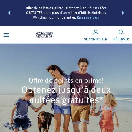
re avec les
Regroupez 
Offre de points en prime :
Obtenez jusqu’à 2 nuitées
des points
forfaits 
GRATUITES dans plus d’un millier d’hôtels Hotels by
 forfait.
EN
Wyndham Rew
Wyndham du monde entier.
En savoir plus
SE CONNECTER
RÉSERVER
Offre de points en prime!
Obtenez jusqu’à deux
nuitées gratuites*