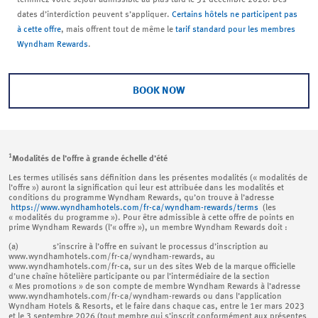
dates d’interdiction peuvent s’appliquer.
Certains hôtels ne participent pas
à cette offre
, mais offrent tout de même le
tarif standard pour les membres
Wyndham Rewards
.
BOOK NOW
1
Modalités de l’offre à grande échelle d’été
Les termes utilisés sans définition dans les présentes modalités (« modalités de
l’offre ») auront la signification qui leur est attribuée dans les modalités et
conditions du programme Wyndham Rewards, qu’on trouve à l’adresse
https://www.wyndhamhotels.com/fr-ca/wyndham-rewards/terms
(les
« modalités du programme »). Pour être admissible à cette offre de points en
prime Wyndham Rewards (l’« offre »), un membre Wyndham Rewards doit :
(a) s’inscrire à l’offre en suivant le processus d’inscription au
www.wyndhamhotels.com/fr-ca/wyndham-rewards, au
www.wyndhamhotels.com/fr-ca, sur un des sites Web de la marque officielle
d’une chaîne hôtelière participante ou par l’intermédiaire de la section
« Mes promotions » de son compte de membre Wyndham Rewards à l’adresse
www.wyndhamhotels.com/fr-ca/wyndham-rewards ou dans l’application
Wyndham Hotels & Resorts, et le faire dans chaque cas, entre le 1er mars 2023
et le 3 septembre 2026 (tout membre qui s’inscrit conformément aux présentes