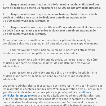
6.
chaque membre inscrit qui est à la fois membre Insider et titulaire d’une
carte de débit peut obtenir un maximum de 22 500 points Wyndham Rewards;
7.
chaque membre inscrit qui est membre Insider, titulaire d’une carte de
crédit et titulaire d’une carte de débit peut obtenir un maximum de
30 000 points Wyndham Rewards; et
8.
chaque membre inscrit qui est titulaire d’une carte de crédit et d’une carte
de débit (mais qui n’est pas membre Insider) peut obtenir un maximum de
22 500 points Wyndham Rewards.
Nonobstant toute disposition contraire dans le présent document, les
conditions suivantes s’appliquent à l’obtention des primes supplémentaires :
· pour recevoir une prime Insider, un membre inscrit doit être membre
Insider au moment de compléter une réservation admissible;
· pour recevoir une prime de carte de crédit, un membre inscrit doit être
titulaire d’une carte de crédit au moment de compléter une réservation
admissible; et
· pour recevoir une prime de carte de débit, un membre inscrit doit être
titulaire d’une carte de débit au moment de compléter une réservation
admissible.
Les séjours admissibles sont assujettis à certaines restrictions et n’incluent pas
les réservations effectuées sur des sites Web de réservation tiers ou des nuitées
gratuites et à prix réduit obtenues grâce aux points; voir les
conditions
générales du programme
pour plus de détails sur les séjours admissibles. Une
prime de promotion sera normalement affichée dans le compte du membre
concerné dans les deux à quatre semaines suivant l’achèvement du séjour en
question, une prime de carte sera normalement affichée dans le compte du