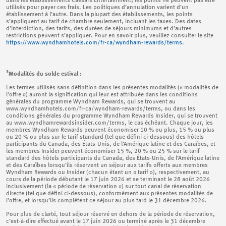
dans les établissements Caesars Entertainment; les points ne peuvent pas être
utilisés pour payer ces frais. Les politiques d’annulation varient d’un
établissement à l’autre. Dans la plupart des établissements, les points
s’appliquent au tarif de chambre seulement, incluant les taxes. Des dates
d’interdiction, des tarifs, des durées de séjours minimums et d’autres
restrictions peuvent s’appliquer. Pour en savoir plus, veuillez consulter le site
https://www.wyndhamhotels.com/fr-ca/wyndham-rewards/terms
.
3
Modalités du solde estival :
Les termes utilisés sans définition dans les présentes modalités (« modalités de
l’offre ») auront la signification qui leur est attribuée dans les conditions
générales du programme Wyndham Rewards, qui se trouvent au
www.wyndhamhotels.com/fr-ca/wyndham-rewards/terms, ou dans les
conditions générales du programme Wyndham Rewards Insider, qui se trouvent
au www.wyndhamrewardsinsider.com/terms, le cas échéant. Chaque jour, les
membres Wyndham Rewards peuvent économiser 10 % ou plus, 15 % ou plus
ou 20 % ou plus sur le tarif standard (tel que défini ci-dessous) des hôtels
participants du Canada, des États-Unis, de l’Amérique latine et des Caraïbes, et
les membres Insider peuvent économiser 15 %, 20 % ou 25 % sur le tarif
standard des hôtels participants du Canada, des États-Unis, de l’Amérique latine
et des Caraïbes lorsqu’ils réservent un séjour aux tarifs offerts aux membres
Wyndham Rewards ou Insider (chacun étant un « tarif »), respectivement, au
cours de la période débutant le 17 juin 2026 et se terminant le 28 août 2026
inclusivement (la « période de réservation ») sur tout canal de réservation
directe (tel que défini ci-dessous), conformément aux présentes modalités de
l’offre, et lorsqu’ils complètent ce séjour au plus tard le 31 décembre 2026.
Pour plus de clarté, tout séjour réservé en dehors de la période de réservation,
c’est-à-dire effectué avant le 17 juin 2026 ou terminé après le 31 décembre