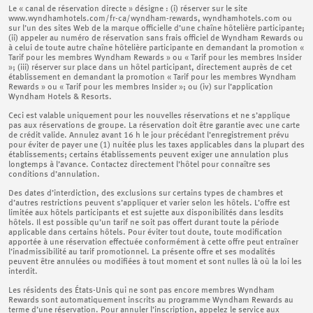
Le « canal de réservation directe » désigne : (i) réserver sur le site
www.wyndhamhotels.com/fr-ca/wyndham-rewards, wyndhamhotels.com ou
sur l’un des sites Web de la marque officielle d’une chaîne hôtelière participante;
(ii) appeler au numéro de réservation sans frais officiel de Wyndham Rewards ou
à celui de toute autre chaîne hôtelière participante en demandant la promotion «
Tarif pour les membres Wyndham Rewards » ou « Tarif pour les membres Insider
»; (iii) réserver sur place dans un hôtel participant, directement auprès de cet
établissement en demandant la promotion « Tarif pour les membres Wyndham
Rewards » ou « Tarif pour les membres Insider »; ou (iv) sur l’application
Wyndham Hotels & Resorts.
Ceci est valable uniquement pour les nouvelles réservations et ne s’applique
pas aux réservations de groupe. La réservation doit être garantie avec une carte
de crédit valide. Annulez avant 16 h le jour précédant l’enregistrement prévu
pour éviter de payer une (1) nuitée plus les taxes applicables dans la plupart des
établissements; certains établissements peuvent exiger une annulation plus
longtemps à l’avance. Contactez directement l’hôtel pour connaître ses
conditions d’annulation.
Des dates d’interdiction, des exclusions sur certains types de chambres et
d’autres restrictions peuvent s’appliquer et varier selon les hôtels. L’offre est
limitée aux hôtels participants et est sujette aux disponibilités dans lesdits
hôtels. Il est possible qu’un tarif ne soit pas offert durant toute la période
applicable dans certains hôtels. Pour éviter tout doute, toute modification
apportée à une réservation effectuée conformément à cette offre peut entraîner
l’inadmissibilité au tarif promotionnel. La présente offre et ses modalités
peuvent être annulées ou modifiées à tout moment et sont nulles là où la loi les
interdit.
Les résidents des États-Unis qui ne sont pas encore membres Wyndham
Rewards sont automatiquement inscrits au programme Wyndham Rewards au
terme d’une réservation. Pour annuler l’inscription, appelez le service aux