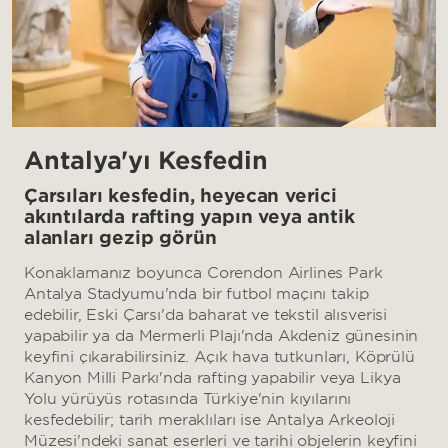
Antalya'yı Keşfedin
Çarşıları keşfedin, heyecan verici
akıntılarda rafting yapın veya antik
alanları gezip görün
Konaklamanız boyunca Corendon Airlines Park
Antalya Stadyumu'nda bir futbol maçını takip
edebilir, Eski Çarşı'da baharat ve tekstil alışverişi
yapabilir ya da Mermerli Plajı'nda Akdeniz güneşinin
keyfini çıkarabilirsiniz. Açık hava tutkunları, Köprülü
Kanyon Milli Parkı'nda rafting yapabilir veya Likya
Yolu yürüyüş rotasında Türkiye'nin kıyılarını
keşfedebilir; tarih meraklıları ise Antalya Arkeoloji
Müzesi'ndeki sanat eserleri ve tarihi objelerin keyfini