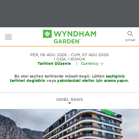
Toggle
Togg
navigation
KITAP
sear
PER, 06 AĞU 2026
CUM, 07 AĞU 2026
1
ODA
,
1
KONUK
Tarihleri Düzenle
|
Currency
Bu otel seçilen tarihlerde müsait değil. Lütfen
seçtiğiniz
tarihleri değiştirin
veya
yakınlardaki oteller için arama yapın.
GENEL BAKIŞ