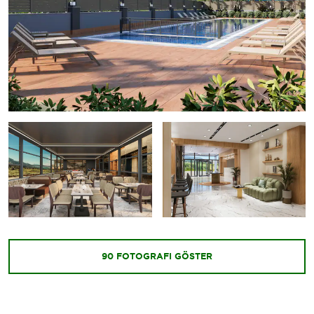
İlginizi Çekebilecek Yerler
Antik Roma Hamamı
Aspendos Tiyatrosu
Hadrian Kapısı
Kaleiçi
Olympos Antik Kenti
Perge Antik Kenti
Perge Tiyatrosu
Phaselis Antik Kenti
Termessos Antik Kenti
Yivli Minare Camii
90
FOTOĞRAFI GÖSTER
Açık Hava ve Dinlenme