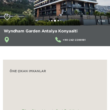
1
/
90
Wyndham Garden Antalya Konyaalti
+90-242-2288181
ÖNE ÇIKAN İMKANLAR