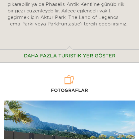
çıkarabilir ya da Phaselis Antik Kenti'ne günübirlik
bir gezi düzenleyebilir. Ailece eğlenceli vakit
geçirmek için Aktur Park, The Land of Legends
Tema Parkı veya ParkFuntastic'i tercih edebilirsiniz.
DAHA FAZLA TURİSTİK YER GÖSTER
Kültür ve Sanat
FOTOĞRAFLAR
Antalya Akvaryum
Antalya Arkeoloji Müzesi
Antalya Devlet Opera ve Balesi
Antalya Oyuncak Müzesi
Haşim İşcan Kültür Merkezi