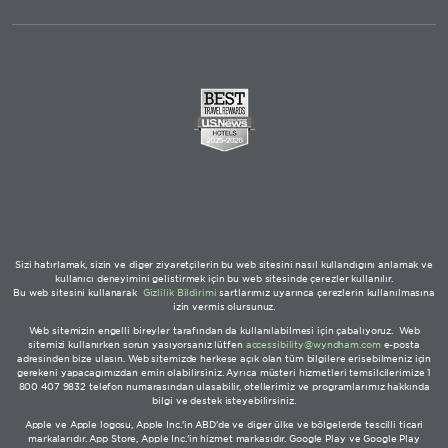
Sizi hatırlamak, sizin ve diğer ziyaretçilerin bu web sitesini nasıl kullandığını anlamak ve
kullanıcı deneyimini geliştirmek için bu web sitesinde çerezler kullanılır.
Bu web sitesini kullanarak
Gizlilik Bildirimi
şartlarımız uyarınca çerezlerin kullanılmasına
izin vermiş olursunuz.
Web sitemizin engelli bireyler tarafından da kullanılabilmesi için çabalıyoruz. Web
sitemizi kullanırken sorun yaşıyorsanız lütfen
accessibility@wyndham.com
e-posta
adresinden bize ulaşın. Web sitemizde herkese açık olan tüm bilgilere erişebilmeniz için
gerekeni yapacağımızdan emin olabilirsiniz. Ayrıca müşteri hizmetleri temsilcilerimize 1
800 407 9832 telefon numarasından ulaşabilir, otellerimiz ve programlarımız hakkında
bilgi ve destek isteyebilirsiniz.
Apple ve Apple logosu, Apple Inc.'in ABD'de ve diğer ülke ve bölgelerde tescilli ticari
markalarıdır. App Store, Apple Inc.'in hizmet markasıdır. Google Play ve Google Play