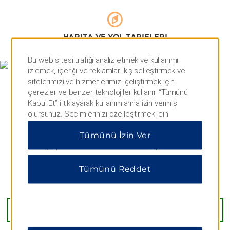
Düden Şelalesi
Köprülü Kanyon Milli Parkı
HARITA VE YOL TARIFLERI
Kurşunlu Şelalesi
Lara Plajı
Bu web sitesi trafiği analiz etmek ve kullanımı
izlemek, içeriği ve reklamları kişiselleştirmek ve
Likya Yolu Yürüyüş Rotası
sitelerimizi ve hizmetlerimizi geliştirmek için
Mermerli Plajı
çerezler ve benzer teknolojiler kullanır. “Tümünü
Kabul Et” i tıklayarak kullanımlarına izin vermiş
Sarısu Plajı ve Piknik Alanı
olursunuz. Seçimlerinizi özelleştirmek için
“Tercihleri Yönet” veya yalnızca gerekli çerezlere
Tümünü İzin Ver
izin vermek için “Tümünü Reddet” i tıklayabilirsiniz.
Ek bilgi için lütfen
Gizlilik Bildirimimizi ziyaret edin
.
Alışveriş
Tümünü Reddet
Agora Alışveriş Merkezi
Antalya Migros Alışveriş Merkezi
Sarisu Mh 149 Sk No 4, Antalya, 07130
Deepo Outlet Center
YOL TARIFI AL
Mall of Antalya