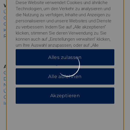
Diese Website verwendet Cookies und ähnliche
Wyndham Business
Technologien, um den Verkehr zu analysieren und
Über Wyndham Business
die Nutzung zu verfolgen, Inhalte und Anzeigen zu
Geschäftsreisen
personalisieren und unsere Websites und Dienste
Gruppenreisen
zu verbessern. Indem Sie auf „Alle akzeptieren“
Konferenzen
klicken, stimmen Sie deren Verwendung zu. Sie
Reiseberater
können auch auf „Einstellungen verwalten“ klicken,
um Ihre Auswahl anzupassen, oder auf „Alle
ablehnen“, um nur wichtige Cookies zuzulassen.
Alles zulassen
Weitere Informationen finden Sie in unserer
Datenschutzerklärung
.
Allgemeine Geschäftsbedingungen
Garantie des günstigsten Preises
Alle ablehnen
Datenschutzrichtlinie
Nutzungsbestimmungen
Über Safemark
Akzeptieren
Cookie-Einverständnis
Impressum