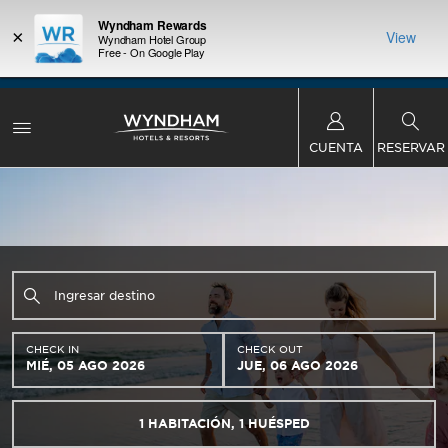
Wyndham Rewards
×
View
Wyndham Hotel Group
Free - On Google Play
 con los
Agrupa 
Oferta de puntos de bonificación:
Obtén hasta
ás, gana
Paquete
dos noches GRATIS en más de mil hoteles de
te total.
puntos W
Wyndham en todo el mundo.
Conoce más
CUENTA
RESERVAR
CHECK IN
CHECK OUT
MIÉ, 05 AGO 2026
JUE, 06 AGO 2026
1
HABITACIÓN
,
1
HUÉSPED