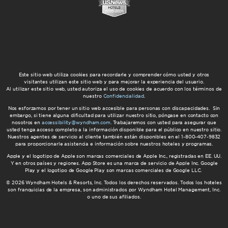
AmericInn by Wyndham
Este sitio web utiliza cookies para recordarle y comprender cómo usted y otros
visitantes utilizan este sitio web y para mejorar la experiencia del usuario.
Al utilizar este sitio web, usted autoriza el uso de cookies de acuerdo con los términos de
nuestro
Confidencialidad
.
Nos esforzamos por tener un sitio web accesible para personas con discapacidades. Sin
embargo, si tiene alguna dificultad para utilizar nuestro sitio, póngase en contacto con
Wyndham Grand
nosotros en
accessibility@wyndham.com
. Trabajaremos con usted para asegurar que
usted tenga acceso completo a la información disponible para el público en nuestro sitio.
Nuestros agentes de servicio al cliente también están disponibles en el 1-800-407-9832
para proporcionarle asistencia e información sobre nuestros hoteles y programas.
Apple y el logotipo de Apple son marcas comerciales de Apple Inc., registradas en EE. UU.
Y en otros países y regiones. App Store es una marca de servicio de Apple Inc. Google
Play y el logotipo de Google Play son marcas comerciales de Google LLC.
© 2026 Wyndham Hotels & Resorts, Inc. Todos los derechos reservados. Todos los hoteles
son franquicias de la empresa, son administrados por Wyndham Hotel Management, Inc.
o uno de sus afiliados.
Wyndham Garden