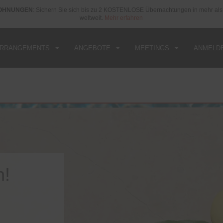
LOHNUNGEN
: Sichern Sie sich bis zu 2 KOSTENLOSE Übernachtungen in mehr a
REISE
ABREISE
1
ZIMMER
,
1
GAST
weltweit.
Mehr erfahren
T, 08 AUG 2026
SUN, 09 AUG 2026
ARRANGEMENTS
ANGEBOTE
MEETINGS
ANMELD
n!