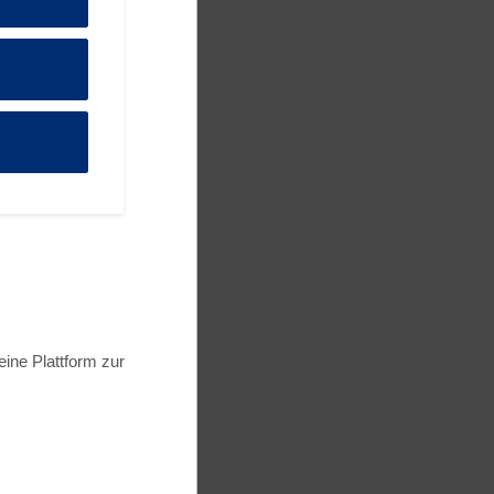
immer
ack zu Ihrem
n
gsten
is
, zahlen Sie in
 weltweit den
 noch kein Mitglied
istrieren Sie sich
g kostenlos.
ine Plattform zur
 Direktbuchungen
HEN