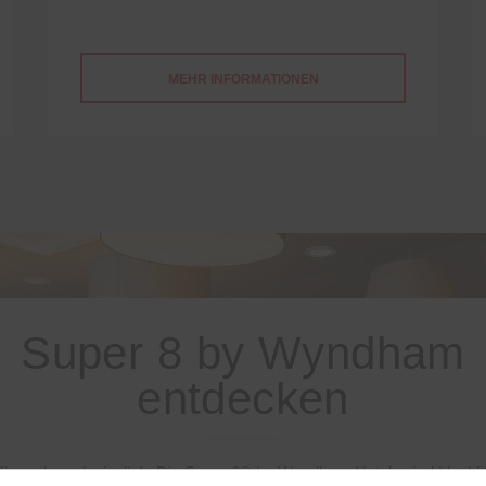
MEHR INFORMATIONEN
Super 8 by Wyndham
entdecken
ip und erschwinglich: Die Super 8® by Wyndham Hotels sind ideal f