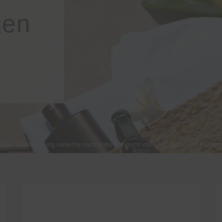
gen
nlosen Übernachtung variiert je nach Hotel und reicht von 7.500 bis 30.000 Punkte