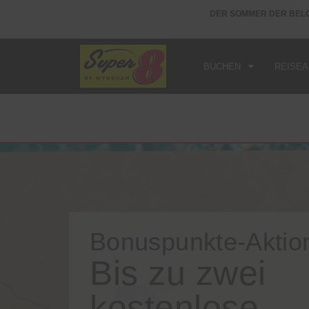
achtungen in mehr als tausend Wyndham-Hotels
DER SOMMER DER BE
AN
SA
BUCHEN
REISE
Bonuspunkte-Aktio
Bis zu zwei
kostenlose