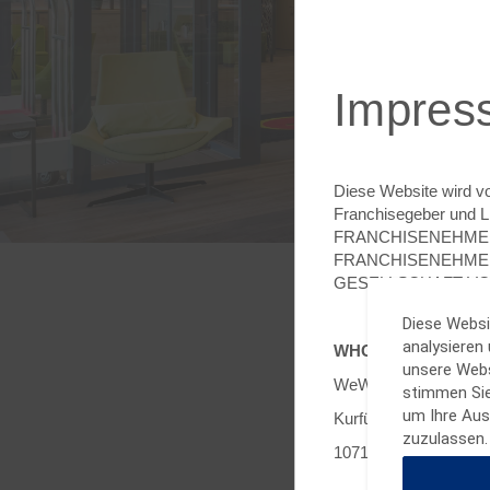
S
La
Impres
Diese Website wird v
Franchisegeber und L
FRANCHISENEHMER. Al
FRANCHISENEHMER 
GESELLSCHAFT VON
Diese Websi
analysieren
WHG (Germany) G
unsere Websi
WeWork c/o Wyndham
stimmen Sie
Be
um Ihre Aus
Kurfürstendamm 11
zuzulassen.
10719 Berlin, Deutsc
Aufe