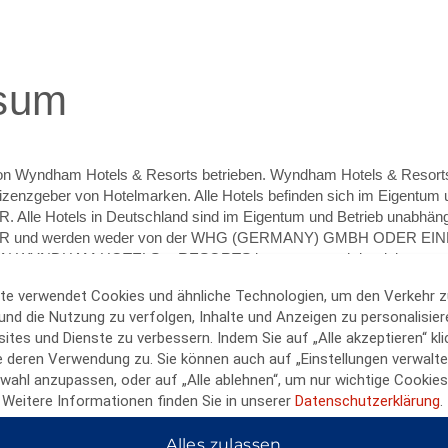
tädte- und Geschäftsreisende, die eine moderne Unterkunft in zentral
ge sowie einen umfassenden Service suchen und das zu besten Bud
Preisen.
sum
UNSERE STANDORTE ANZEIGEN
on Wyndham Hotels & Resorts betrieben. Wyndham Hotels & Resorts
izenzgeber von Hotelmarken. Alle Hotels befinden sich im Eigentum
le Hotels in Deutschland sind im Eigentum und Betrieb unabhäng
und werden weder von der WHG (GERMANY) GMBH ODER EI
 WYNDHAM HOTELS & RESORTS besessen noch betrieben.
te verwendet Cookies und ähnliche Technologien, um den Verkehr z
 und die Nutzung zu verfolgen, Inhalte und Anzeigen zu personalisie
mbH
tes und Dienste zu verbessern. Indem Sie auf „Alle akzeptieren“ kli
 Hotels & Resorts
 deren Verwendung zu. Sie können auch auf „Einstellungen verwalten
i einem
wahl anzupassen, oder auf „Alle ablehnen“, um nur wichtige Cookies
 Weitere Informationen finden Sie in unserer
Datenschutzerklärung
.
hland
nthalt mit
Mitgli
Alles zulassen