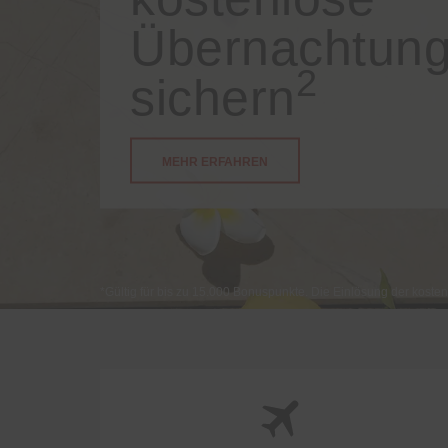
Übernachtun
2
sichern
MEHR ERFAHREN
*Gültig für bis zu 15.000 Bonuspunkte. Die Einlösung der koste