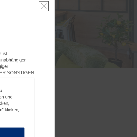
er
get
 ist
 unabhängiger
iger
NER SONSTIGEN
u
ren und
cken,
“ klicken,
eder