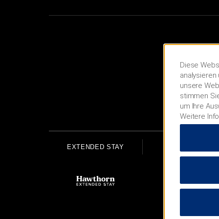
Diese Websi
analysieren 
unsere Webs
stimmen Sie
um Ihre Aus
Weitere Inf
EXTENDED STAY
ECONOMY