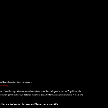
as Besuchererlebnis zu verbessern.
rklärung
.
ns in Verbindung. Wir werden sicherstellen, dass Sie uneingeschränkten Zugriff auf alle
hnen gern behilflich und stellen Ihnen bei Bedarf Informationen über unsere Hotels und
le Play und das Google Play-Logo sind Marken von Google LLC.