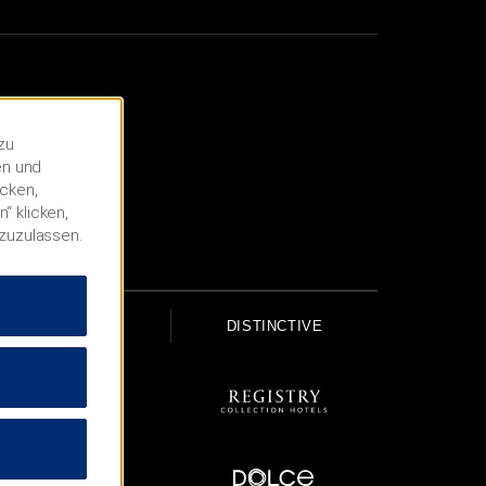
zu
en und
icken,
“ klicken,
 zuzulassen.
UPSCALE
DISTINCTIVE