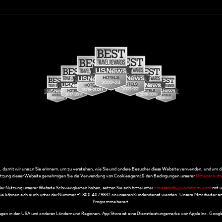
damit wir uns an Sie erinnern, um zu verstehen, wie Sie und andere Besucher diese Website verwenden, und um d
tzung dieser Website genehmigen Sie die Verwendung von Cookies gemäß den Bedingungen unserer
Datenschutze
 der Nutzung unserer Website Schwierigkeiten haben, setzen Sie sich bitte unter
accessibility@wyndham.com
mit u
 Sie können sich auch unter der Nummer +1 800 407 9832 an unseren Kundendienst wenden. Unsere Mitarbeiter sind I
Programme bereit.
ragen in den USA und anderen Ländern und Regionen. App Store ist eine Dienstleistungsmarke von Apple Inc. Goog