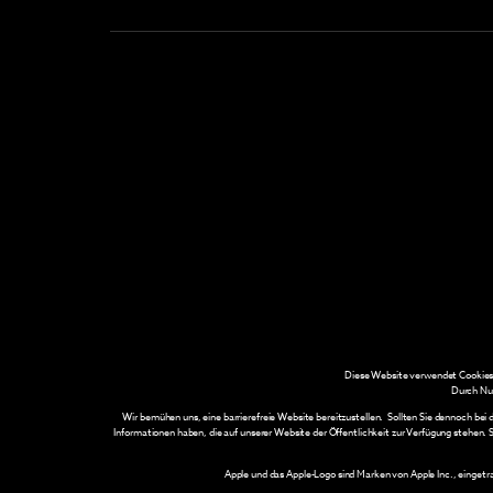
Diese Website verwendet Cookies, 
Durch Nu
Wir bemühen uns, eine barrierefreie Website bereitzustellen. Sollten Sie dennoch bei
Informationen haben, die auf unserer Website der Öffentlichkeit zur Verfügung stehen.
Apple und das Apple-Logo sind Marken von Apple Inc., einget