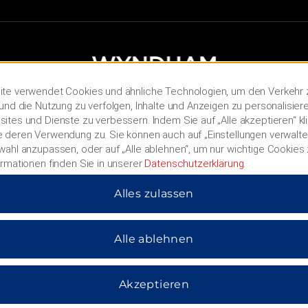
te verwendet Cookies und ähnliche Technologien, um den Verkehr 
und die Nutzung zu verfolgen, Inhalte und Anzeigen zu personalisier
ites und Dienste zu verbessern. Indem Sie auf „Alle akzeptieren“ kl
 deren Verwendung zu. Sie können auch auf „Einstellungen verwalten
wahl anzupassen, oder auf „Alle ablehnen“, um nur wichtige Cookies
HOTELS BY WYNDHAM
ormationen finden Sie in unserer
Datenschutzerklärung
.
Alles zulassen
MIDSCALE
LIFESTYLE
Alle ablehnen
Akzeptieren