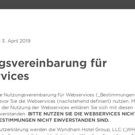
EARRANGEMENTS
ANGEBOTE
MEETINGS
ANM
anseDom
: 3. April 2019
1
ZIMMER
,
1
GAST
SONDERPREISE
gsvereinbarung für
N
ZIMMER
GALERIE
RESTAURANTS
KONFERENZEN UND 
vices
iese Nutzungsvereinbarung für Webservices („Bestimmungen
n mit
bevor Sie die Webservices (nachstehend definiert) nutzen. 
der Nutzung der Webservices erklären Sie sich mit diesen
benteuer
verstanden.
BITTE NUTZEN SIE DIE WEBSERVICES NICH
 BESTIMMUNGEN NICHT EINVERSTANDEN SIND.
eranstaltung gefunden, die
hutzerklärung werden die Wyndham Hotel Group, LLC („W
dham Stralsund HanseDom.