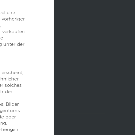
edliche
 vorheriger
,
, verkaufen
re
g unter der
n
erscheint,
ähnlicher
er solches
ch den
, Bilder,
Eigentums
te oder
ung.
rherigen
WOHNUNGEN