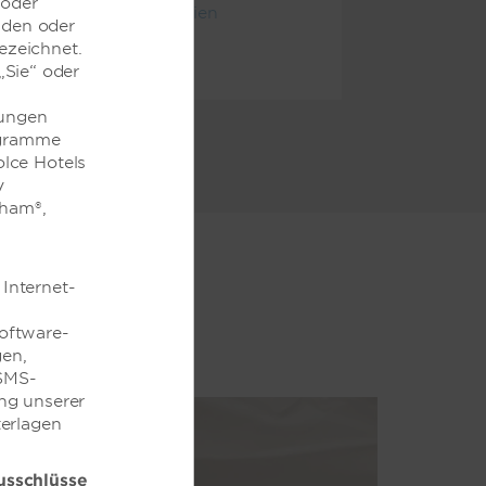
 oder
Hotelrichtlinien
nden oder
ezeichnet.
„Sie“ oder
mungen
ogramme
lce Hotels
y
dham®,
Internet-
oftware-
en,
/SMS-
ng unserer
terlagen
sschlüsse