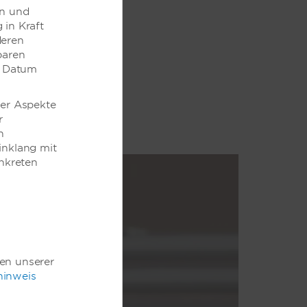
en und
 in Kraft
deren
baren
em Datum
der Aspekte
r
h
inklang mit
nkreten
gen unserer
hinweis