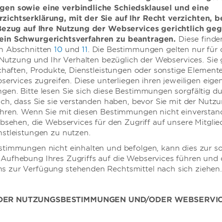
gen sowie eine verbindliche Schiedsklausel und eine
Hochzeiten
ichtserklärung, mit der Sie auf Ihr Recht verzichten, b
 Bezug auf Ihre Nutzung der Webservices gerichtlich ge
ein Schwurgerichtsverfahren zu beantragen.
Diese finde
n Abschnitten
10
und
11
. Die Bestimmungen gelten nur für 
e Nutzung und Ihr Verhalten bezüglich der Webservices. Sie 
schaften, Produkte, Dienstleistungen oder sonstige Elemente
gen „Ich will“. Und wir kümmern uns um de
bservices zugreifen. Diese unterliegen ihren jeweiligen eige
en. Bitte lesen Sie sich diese Bestimmungen sorgfältig d
fühlsamer und sachkundiger Hochzeitsspezialisten steht b
ich, dass Sie sie verstanden haben, bevor Sie mit der Nutz
um einer unvergesslichen Feier Wirklichkeit werden zu las
ahren. Wenn Sie mit diesen Bestimmungen nicht einverstan
absehen, die Webservices für den Zugriff auf unsere Mitglie
stleistungen zu nutzen.
stimmungen nicht einhalten und befolgen, kann dies zur so
MEHR INFORMATIONEN
Aufhebung Ihres Zugriffs auf die Webservices führen und 
 zur Verfügung stehenden Rechtsmittel nach sich ziehen.
 DER NUTZUNGSBESTIMMUNGEN UND/ODER WEBSERVI