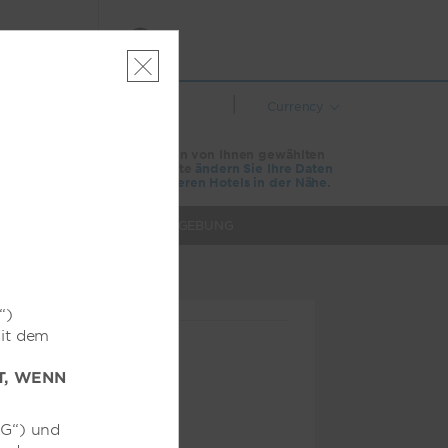
ELDEN
|
Currency
Diese Unterkunft ist an den von Ihnen gewählten
Daten nicht verfügbar. Bitte
ändern Sie Ihre Daten
oder
suchen Sie nach anderen Hotels in der Nähe.
VERANSTALTUNGEN
UMGEBUNG
“)
Mit dem
T, WENN
HG“) und