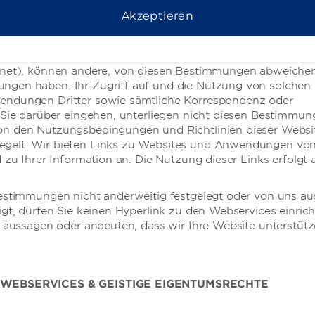
dham Business
Allgemeine
icht mit den Webservices und/oder mit uns verbunden sin
Geschäftsbedingun
Akzeptieren
nderen verlinkten Websites oder Anwendungen, einschließli
 Wyndham Business
endungen von unseren Drittanbietern von Inhalten, Insere
Garantie des günstigsten
tspartnern, Sponsoren und/oder Lizenzgebern (zusammen 
häftsreisen
Preises
hnet), können andere, von diesen Bestimmungen abweiche
penreisen
gen haben. Ihr Zugriff auf und die Nutzung von solchen 
Datenschutzrichtlinie
ndungen Dritter sowie sämtliche Korrespondenz oder
erenzen
Nutzungsbestimmungen
 Sie darüber eingehen, unterliegen nicht diesen Bestimmun
berater
n den Nutzungsbedingungen und Richtlinien dieser Websi
Über Safemark
elt. Wir bieten Links zu Websites und Anwendungen von
Cookie-Einverständnis
d zu Ihrer Information an. Die Nutzung dieser Links erfolgt 
Impressum
estimmungen nicht anderweitig festgelegt oder von uns au
igt, dürfen Sie keinen Hyperlink zu den Webservices einric
e aussagen oder andeuten, dass wir Ihre Website unterstüt
 WEBSERVICES & GEISTIGE EIGENTUMSRECHTE