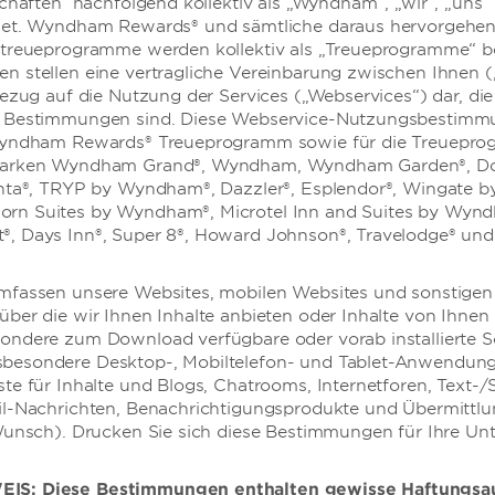
schaften nachfolgend kollektiv als „Wyndham“, „wir“, „uns“
anspruchsvollen
net. Wyndham Rewards® und sämtliche daraus hervorgehe
0 Gäste geeignet, die
etreueprogramme werden kollektiv als „Treueprogramme“ b
m für bis zu 1.400
 stellen eine vertragliche Vereinbarung zwischen Ihnen (
idende Sitzung zur Planung
Bezug auf die Nutzung der Services („Webservices“) dar, die
iertes Team-Building-Event
r Bestimmungen sind. Diese Webservice-Nutzungsbestim
steuern stilvolle
 Wyndham Rewards® Treueprogramm sowie für die Treuepr
uden und einen
Marken Wyndham Grand®, Wyndham, Wyndham Garden®, Do
ranstaltung einen
inta®, TRYP by Wyndham®, Dazzler®, Esplendor®, Wingate b
rn Suites by Wyndham®, Microtel Inn and Suites by Wyn
, Days Inn®, Super 8®, Howard Johnson®, Travelodge® und
mfassen unsere Websites, mobilen Websites und sonstigen 
ber die wir Ihnen Inhalte anbieten oder Inhalte von Ihnen
ondere zum Download verfügbare oder vorab installierte S
HOCHZEITEN
besondere Desktop-, Mobiltelefon- und Tablet-Anwendung
te für Inhalte und Blogs, Chatrooms, Internetforen, Text-
il-Nachrichten, Benachrichtigungsprodukte und Übermittlu
Wunsch). Drucken Sie sich diese Bestimmungen für Ihre Un
IS: Diese Bestimmungen enthalten gewisse Haftungsau