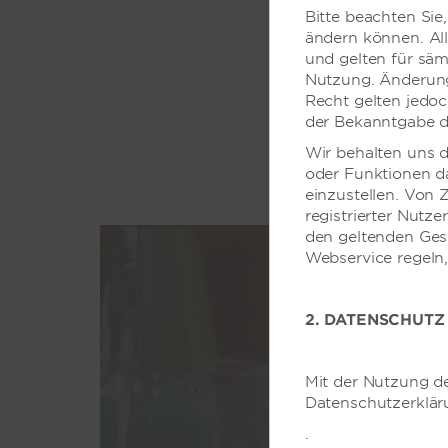
Bitte beachten Sie
ändern können. All
und gelten für säm
Nutzung. Änderun
Recht gelten jedoc
der Bekanntgabe d
Wir behalten uns d
oder Funktionen d
einzustellen. Von Z
registrierter Nutz
den geltenden Ges
Webservice regeln,
2. DATENSCHUTZ
Mit der Nutzung de
Datenschutzerkläru
.