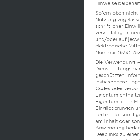
Hinweise beibehalt
Sofern oben nicht 
Nutzung zugelassen
schriftlicher Einw
vervielfältigen, ne
und/oder auf jedw
elektronische Mitt
Nummer (973) 753
Die Verwendung vo
Dienstleistungsmar
geschützten Infor
insbesondere Logos
Codes oder verborg
Eigentum enthalten
Eigentümer der Ma
Eingliederungen un
Texte oder sonsti
am Inhalt oder son
Anwendung bedarf u
Deeplinks zu einer
FERIENWOH