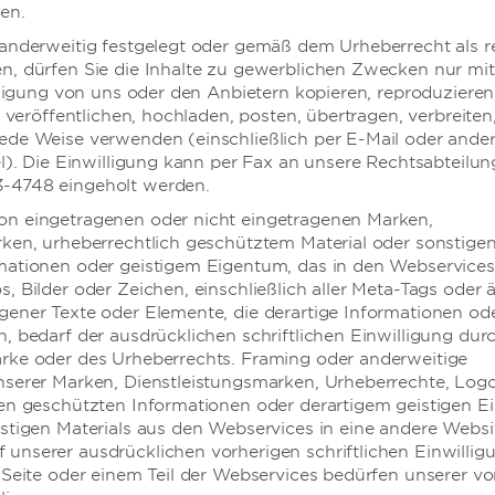
en.
anderweitig festgelegt oder gemäß dem Urheberrecht als r
, dürfen Sie die Inhalte zu gewerblichen Zwecken nur mit
illigung von uns oder den Anbietern kopieren, reproduzieren
u veröffentlichen, hochladen, posten, übertragen, verbreiten
ede Weise verwenden (einschließlich per E-Mail oder ande
el). Die Einwilligung kann per Fax an unsere Rechtsabteilun
-4748 eingeholt werden.
n eingetragenen oder nicht eingetragenen Marken,
ken, urheberrechtlich geschütztem Material oder sonstige
mationen oder geistigem Eigentum, das in den Webservices 
, Bilder oder Zeichen, einschließlich aller Meta-Tags oder 
ener Texte oder Elemente, die derartige Informationen od
, bedarf der ausdrücklichen schriftlichen Einwilligung dur
rke oder des Urheberrechts. Framing oder anderweitige
serer Marken, Dienstleistungsmarken, Urheberrechte, Logos
gen geschützten Informationen oder derartigem geistigen 
stigen Materials aus den Webservices in eine andere Websi
nserer ausdrücklichen vorherigen schriftlichen Einwillig
 Seite oder einem Teil der Webservices bedürfen unserer vo
NUNGEN, CLUB RESORTS UND EIGENTUMS