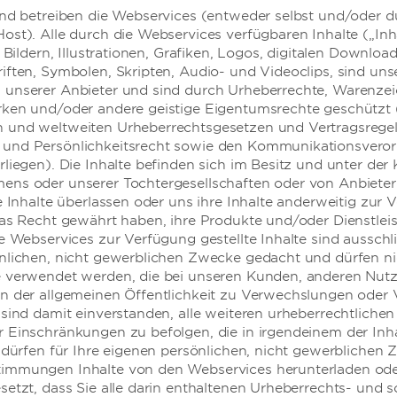
und betreiben die Webservices (entweder selbst und/oder d
ost). Alle durch die Webservices verfügbaren Inhalte („Inh
, Bildern, Illustrationen, Grafiken, Logos, digitalen Downloa
iften, Symbolen, Skripten, Audio- und Videoclips, sind uns
 unserer Anbieter und sind durch Urheberrechte, Warenzei
rken und/oder andere geistige Eigentumsrechte geschützt 
HOTELS BY WYNDHAM
 und weltweiten Urheberrechtsgesetzen und Vertragsrege
 und Persönlichkeitsrecht sowie den Kommunikationsvero
liegen). Die Inhalte befinden sich im Besitz und unter der 
ens oder unserer Tochtergesellschaften oder von Anbieter
MIDSCALE
LIFESTYLE
re Inhalte überlassen oder uns ihre Inhalte anderweitig zur
das Recht gewährt haben, ihre Produkte und/oder Dienstlei
e Webservices zur Verfügung gestellte Inhalte sind ausschli
nlichen, nicht gewerblichen Zwecke gedacht und dürfen ni
e verwendet werden, die bei unseren Kunden, anderen Nutz
in der allgemeinen Öffentlichkeit zu Verwechslungen oder 
 sind damit einverstanden, alle weiteren urheberrechtlichen
 Einschränkungen zu befolgen, die in irgendeinem der Inh
e dürfen für Ihre eigenen persönlichen, nicht gewerblichen
immungen Inhalte von den Webservices herunterladen od
setzt, dass Sie alle darin enthaltenen Urheberrechts- und 