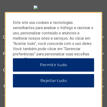
Este site usa cookies e tecnologias
semelhantes para analisar o tráfego e rastrear o
uso, personalizar conteúdo e anúncios e
Dazzler
melhorar nossos sites e serviços. Ao clicar em
“Aceitar tudo”, você concorda com o uso deles.
Você também pode clicar em “Gerenciar
Reservas
preferências” para personalizar suas escolhas
ou em “Rejeitar tudo” para permitir apenas
cookies essenciais. Para obter informações
Permitir tudo
Contato
adicionais, visite nosso
Aviso de Privacidade
.
Rejeitar tudo
Termos & Políticas