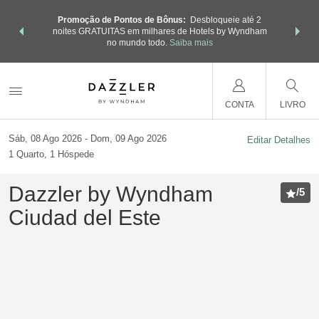
 muito mais
Faça um pa
Promoção de Pontos de Bônus:
Desbloqueie até 2
nhe também
com os Pa
noites GRATUITAS em milhares de Hotels by Wyndham
otal.
SAIBA
pontos Wy
no mundo todo.
Saiba mais
CONTA
LIVRO
Sáb, 08 Ago 2026
Dom, 09 Ago 2026
Editar Detalhes
1
Quarto
,
1
Hóspede
Dazzler by Wyndham
/
5
Ciudad del Este