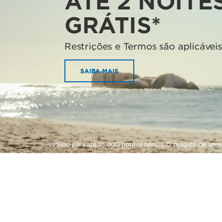
ATÉ 2 NOITE
GRÁTIS*
Restrições e Termos são aplicáveis
SAIBA MAIS
*Válido para até 15.000 pontos bônus. O resgate de uma 