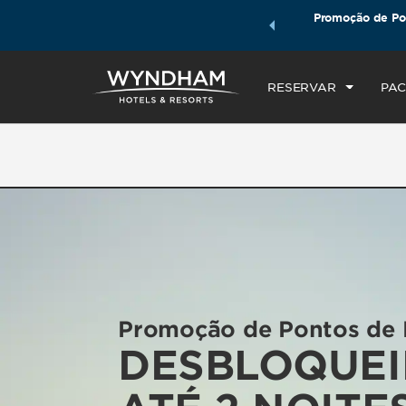
mais com os Pacotes de Viagem Wyndham. Ganhe também
Promoção de Po
CH
seu pacote total.
SAIBA MAIS
TH
RESERVAR
PAC
Promoção de Pontos de 
DESBLOQUEI