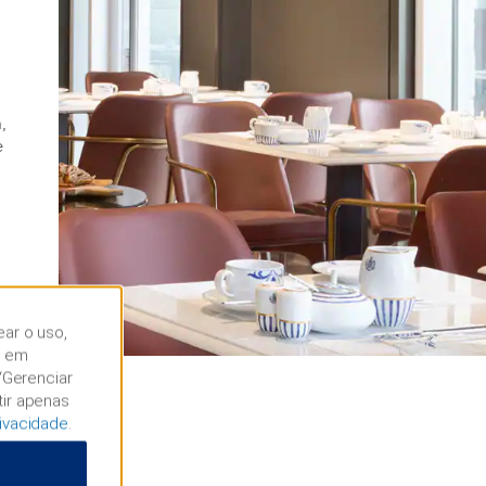
,
e
ear o uso,
r em
“Gerenciar
tir apenas
rivacidade
.