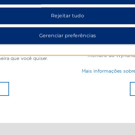
Os memb
Rejeitar tudo
reservar
ards
Gerenciar preferências
Ao reservar diretame
do o mundo e muitas
menor preço em mil
os. Wyndham Rewards
membro do Wyndham
eira que você quiser.
Mais informações sobre