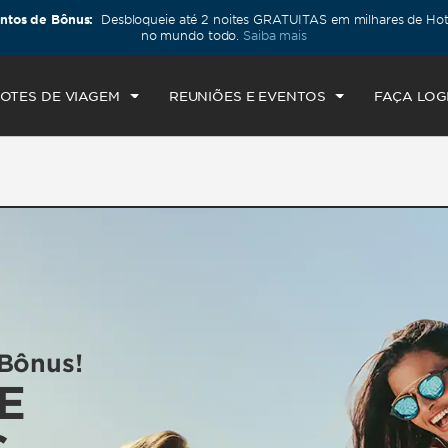
ntos de Bônus:
Desbloqueie até 2 noites GRATUITAS em milhares de H
ECK-IN
CHECKOUT
1
QUARTO
,
1
HÓSPED
no mundo todo.
Saiba mais
U, 06 AUG 2026
FRI, 07 AUG 2026
OTES DE VIAGEM
REUNIÕES E EVENTOS
FAÇA LOG
Bônus!
E