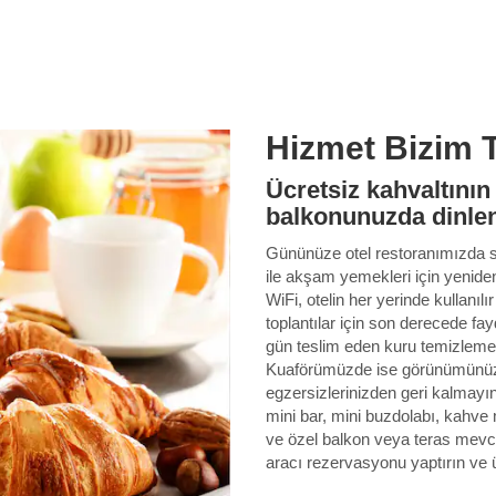
Hizmet Bizim 
Ücretsiz kahvaltının 
balkonunuzda dinle
Gününüze otel restoranımızda su
ile akşam yemekleri için yeniden
WiFi, otelin her yerinde kullanıl
toplantılar için son derecede fay
gün teslim eden kuru temizleme h
Kuaförümüzde ise görünümünüzü 
egzersizlerinizden geri kalmayı
mini bar, mini buzdolabı, kahve
ve özel balkon veya teras mevc
aracı rezervasyonu yaptırın ve 