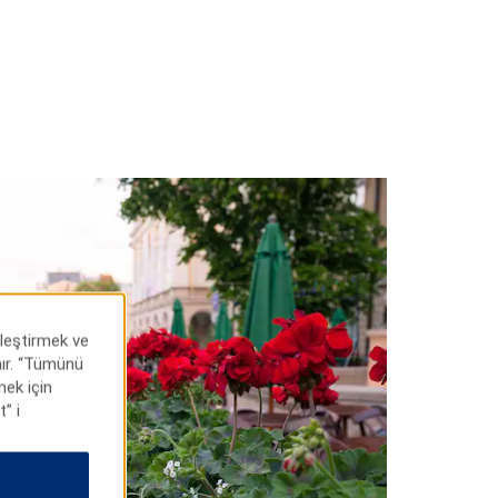
lleştirmek ve
anır. “Tümünü
mek için
” i