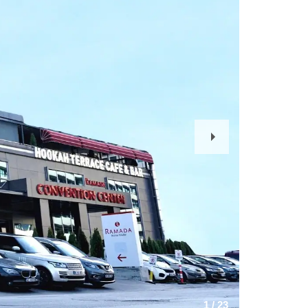
Next
Slide
1
/
23