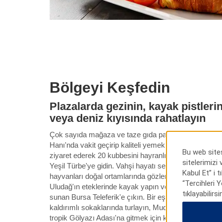
Bölgeyi Keşfedin
Plazalarda gezinin, kayak pistler
veya deniz kıyısında rahatlayın
Çok sayıda mağaza ve taze gıda pazarı bulunan Kapa
Hanı'nda vakit geçirip kaliteli yemek seçeneklerinin ke
Bu web sites
ziyaret ederek 20 kubbesini hayranlıkla izleyin veya bö
sitelerimizi
Yeşil Türbe'ye gidin. Vahşi hayatı seviyorsanız Bur
Kabul Et” i 
hayvanları doğal ortamlarında gözlemleyebilirsiniz. Kı
“Tercihleri 
Uludağ'ın eteklerinde kayak yapın veya tüm yıl boyu
tıklayabilirsi
sunan Bursa Teleferik'e çıkın. Bir eşeğe binin ve Misi
kaldırımlı sokaklarında turlayın, Mudanya'da güzel de
tropik Gölyazı Adası'na gitmek için köprüden geçin.