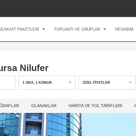
Ş TARIHI
ÇIKIŞ TARIHI
1
ODA
,
1
MISAFIR
, 08 AĞU 2026
PAZ, 09 AĞU 2026
SEHAYAT PAKETLERİ
TOPLANTI VE GRUPLAR
HESABIM
sa Nilufer
1
ODA
,
1
KONUK
ÖZEL FIYATLAR
ĞRAFLAR
OLANAKLAR
HARITA VE YOL TARIFLERI