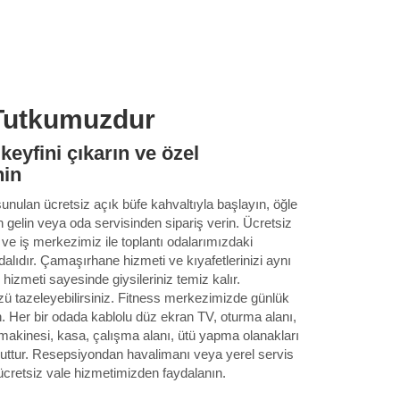
Tutkumuzdur
keyfini çıkarın ve özel
nin
nulan ücretsiz açık büfe kahvaltıyla başlayın, öğle
 gelin veya oda servisinden sipariş verin. Ücretsiz
ır ve iş merkezimiz ile toplantı odalarımızdaki
dalıdır. Çamaşırhane hizmeti ve kıyafetlerinizi aynı
izmeti sayesinde giysileriniz temiz kalır.
tazeleyebilirsiniz. Fitness merkezimizde günlük
n. Her bir odada kablolu düz ekran TV, oturma alanı,
 makinesi, kasa, çalışma alanı, ütü yapma olanakları
uttur. Resepsiyondan havalimanı veya yerel servis
ücretsiz vale hizmetimizden faydalanın.