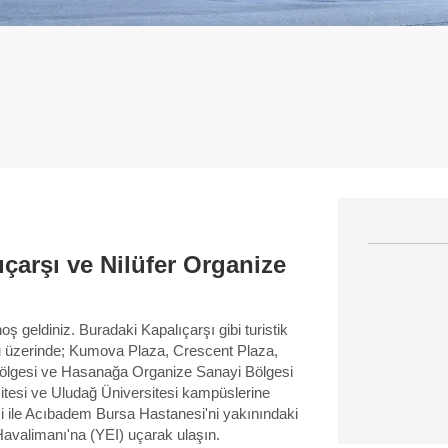
çarşı ve Nilüfer Organize
 geldiniz. Buradaki Kapalıçarşı gibi turistik
lu üzerinde; Kumova Plaza, Crescent Plaza,
Bölgesi ve Hasanağa Organize Sanayi Bölgesi
itesi ve Uludağ Üniversitesi kampüslerine
i ile Acıbadem Bursa Hastanesi'ni yakınındaki
 Havalimanı'na (YEI) uçarak ulaşın.