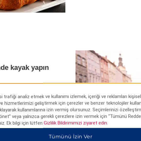
inde kayak yapın
lıçarşı'da gezinin veya Koza
yfini çıkarın. Bursa Ulu Camii'ni
i trafiği analiz etmek ve kullanımı izlemek, içeriği ve reklamları kişise
lgenin en etkileyici türbesi olan
 ve hizmetlerimizi geliştirmek için çerezler ve benzer teknolojiler kull
sa Hayvanat Bahçesi'nde
tıklayarak kullanımlarına izin vermiş olursunuz. Seçimlerinizi özelleştir
ş aylarında kayaklarınızı alıp
Yönet” veya yalnızca gerekli çerezlere izin vermek için “Tümünü Reddet
nca olağanüstü manzaralar
niz. Ek bilgi için lütfen
Gizlilik Bildirimimizi ziyaret edin
.
 Köyü'nün ilginç arnavut
niz manzaraları izleyin veya
Tümünü İzin Ver