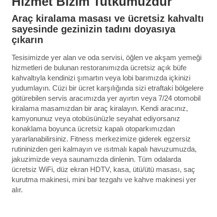
Hizmet Bizim Tutkumuzdur
Araç kiralama masası ve ücretsiz kahvaltı
sayesinde gezinizin tadını doyasıya
çıkarın
Tesisimizde yer alan ve oda servisi, öğlen ve akşam yemeği
hizmetleri de bulunan restoranımızda ücretsiz açık büfe
kahvaltıyla kendinizi şımartın veya lobi barımızda içkinizi
yudumlayın. Cüzi bir ücret karşılığında sizi etraftaki bölgelere
götürebilen servis aracımızda yer ayırtın veya 7/24 otomobil
kiralama masamızdan bir araç kiralayın. Kendi aracınız,
kamyonunuz veya otobüsünüzle seyahat ediyorsanız
konaklama boyunca ücretsiz kapalı otoparkımızdan
yararlanabilirsiniz. Fitness merkezimize giderek egzersiz
rutininizden geri kalmayın ve ısıtmalı kapalı havuzumuzda,
jakuzimizde veya saunamızda dinlenin. Tüm odalarda
ücretsiz WiFi, düz ekran HDTV, kasa, ütü/ütü masası, saç
kurutma makinesi, mini bar tezgahı ve kahve makinesi yer
alır.