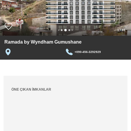
1
/
22
Ramada by Wyndham Gumushane
+090-456-3292929
ÖNE ÇIKAN İMKANLAR