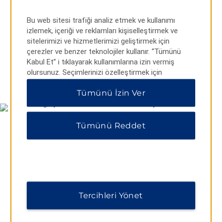
Bu web sitesi trafiği analiz etmek ve kullanımı
izlemek, içeriği ve reklamları kişiselleştirmek ve
sitelerimizi ve hizmetlerimizi geliştirmek için
çerezler ve benzer teknolojiler kullanır. “Tümünü
Kabul Et” i tıklayarak kullanımlarına izin vermiş
olursunuz. Seçimlerinizi özelleştirmek için
HARITA VE YOL TARIFLERI
“Tercihleri Yönet” veya yalnızca gerekli çerezlere
Tümünü İzin Ver
izin vermek için “Tümünü Reddet” i tıklayabilirsiniz.
Ek bilgi için lütfen
Gizlilik Bildirimimizi ziyaret edin
.
Tümünü Reddet
Tercihleri Yönet