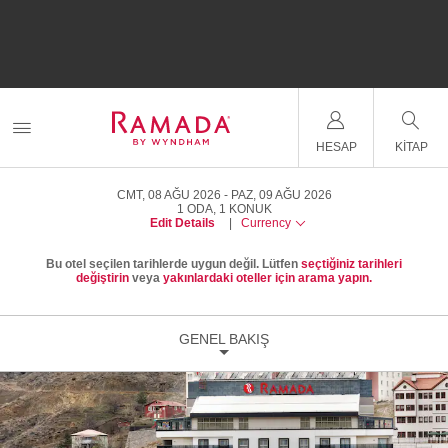
HESAP
KITAP
CMT, 08 AĞU 2026
PAZ, 09 AĞU 2026
1
ODA
,
1
KONUK
Edit Details
|
Currency
Bu otel seçilen tarihlerde uygun değil. Lütfen
seçtiğiniz tarihleri
değiştirin
veya
yakınlardaki oteller için arama yapın.
GENEL BAKIŞ