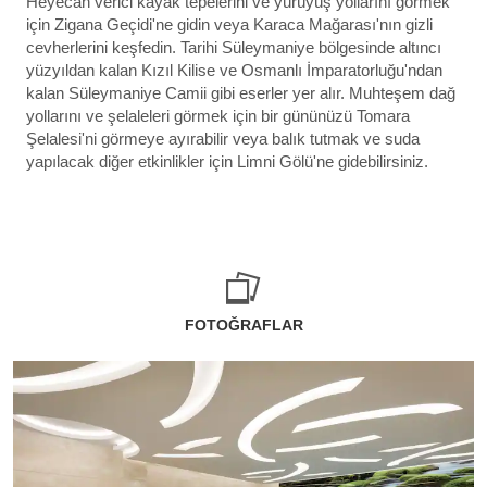
Heyecan verici kayak tepelerini ve yürüyüş yollarını görmek
için Zigana Geçidi'ne gidin veya Karaca Mağarası'nın gizli
cevherlerini keşfedin. Tarihi Süleymaniye bölgesinde altıncı
yüzyıldan kalan Kızıl Kilise ve Osmanlı İmparatorluğu'ndan
kalan Süleymaniye Camii gibi eserler yer alır. Muhteşem dağ
yollarını ve şelaleleri görmek için bir gününüzü Tomara
Şelalesi'ni görmeye ayırabilir veya balık tutmak ve suda
yapılacak diğer etkinlikler için Limni Gölü'ne gidebilirsiniz.
FOTOĞRAFLAR