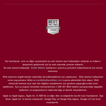
Sizi hatırlamak, sizin ve diğer ziyaretçilerin bu web sitesini nasıl kullandığını anlamak ve kullanıcı
deneyimini geliştirmek için bu web sitesinde çerezler kullanılır.
Bu web sitesini kullanarak
Gizlilik Bildirimi
şartlarımız uyarınca çerezlerin kullanılmasına izin vermiş
olursunuz.
Web sitemizin engelli bireyler tarafından da kullanılabilmesi için çabalıyoruz. Web sitemizi kullanırken
sorun yaşıyorsanız lütfen
accessibility@wyndham.com
e-posta adresinden bize ulaşın. Web
sitemizde herkese açık olan tüm bilgilere erişebilmeniz için gerekeni yapacağımızdan emin
olabilirsiniz. Ayrıca müşteri hizmetleri temsilcilerimize 1 800 407 9832 telefon numarasından ulaşabilir,
otellerimiz ve programlarımız hakkında bilgi ve destek isteyebilirsiniz.
Apple ve Apple logosu, Apple Inc.'in ABD'de ve diğer ülke ve bölgelerde tescilli ticari markalarıdır. App
Store, Apple Inc.'in hizmet markasıdır. Google Play ve Google Play logosu, Google LLC'nin ticari
markalarıdır.