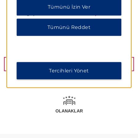
“Tercihleri Yönet” veya yalnızca gerekli çerezlere
Tümünü İzin Ver
izin vermek için “Tümünü Reddet” i tıklayabilirsiniz.
Ek bilgi için lütfen
Gizlilik Bildirimimizi ziyaret edin
.
Tümünü Reddet
Ankara Asfalti 24 KM, Izmir, 35735
YOL TARIFI AL
Tercihleri Yönet
OLANAKLAR