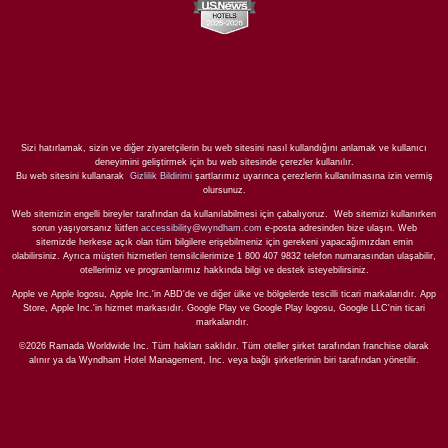
Sizi hatırlamak, sizin ve diğer ziyaretçilerin bu web sitesini nasıl kullandığını anlamak ve kullanıcı
deneyimini geliştirmek için bu web sitesinde çerezler kullanılır.
Bu web sitesini kullanarak
Gizlilik Bildirimi
şartlarımız uyarınca çerezlerin kullanılmasına izin vermiş
olursunuz.
Web sitemizin engelli bireyler tarafından da kullanılabilmesi için çabalıyoruz. Web sitemizi kullanırken
sorun yaşıyorsanız lütfen
accessibility@wyndham.com
e-posta adresinden bize ulaşın. Web
sitemizde herkese açık olan tüm bilgilere erişebilmeniz için gerekeni yapacağımızdan emin
olabilirsiniz. Ayrıca müşteri hizmetleri temsilcilerimize 1 800 407 9832 telefon numarasından ulaşabilir,
otellerimiz ve programlarımız hakkında bilgi ve destek isteyebilirsiniz.
Apple ve Apple logosu, Apple Inc.'in ABD'de ve diğer ülke ve bölgelerde tescilli ticari markalarıdır. App
Store, Apple Inc.'in hizmet markasıdır. Google Play ve Google Play logosu, Google LLC'nin ticari
markalarıdır.
©2026 Ramada Worldwide Inc. Tüm hakları saklıdır. Tüm oteller şirket tarafından franchise olarak
alınır ya da Wyndham Hotel Management, Inc. veya bağlı şirketlerinin biri tarafından yönetilir.