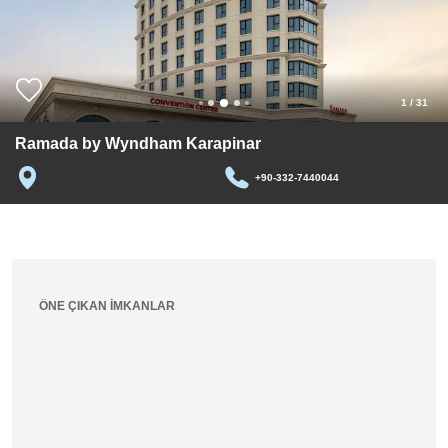
1
/
31
Ramada by Wyndham Karapinar
+90-332-7440044
ÖNE ÇIKAN İMKANLAR