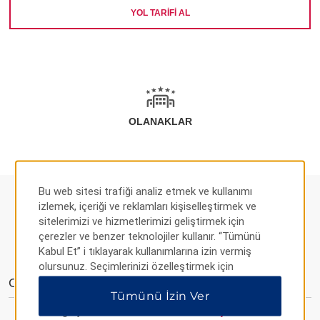
YOL TARIFI AL
OLANAKLAR
Bu web sitesi trafiği analiz etmek ve kullanımı
izlemek, içeriği ve reklamları kişiselleştirmek ve
sitelerimizi ve hizmetlerimizi geliştirmek için
çerezler ve benzer teknolojiler kullanır. “Tümünü
OLANAKLAR
Kabul Et” i tıklayarak kullanımlarına izin vermiş
olursunuz. Seçimlerinizi özelleştirmek için
“Tercihleri Yönet” veya yalnızca gerekli çerezlere
Otel Olanakları
Tümünü İzin Ver
izin vermek için “Tümünü Reddet” i tıklayabilirsiniz.
Ek bilgi için lütfen
Gizlilik Bildirimimizi ziyaret edin
.