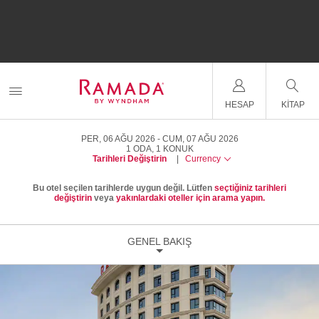
HESAP
KITAP
PER, 06 AĞU 2026
CUM, 07 AĞU 2026
1
ODA
,
1
KONUK
Tarihleri Değiştirin
|
Currency
Bu otel seçilen tarihlerde uygun değil. Lütfen
seçtiğiniz tarihleri
değiştirin
veya
yakınlardaki oteller için arama yapın.
GENEL BAKIŞ