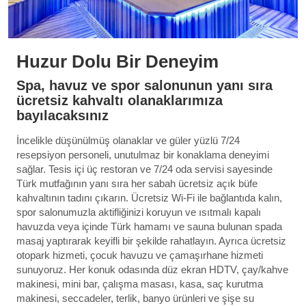
Huzur Dolu Bir Deneyim
Spa, havuz ve spor salonunun yanı sıra
ücretsiz kahvaltı olanaklarımıza
bayılacaksınız
İncelikle düşünülmüş olanaklar ve güler yüzlü 7/24
resepsiyon personeli, unutulmaz bir konaklama deneyimi
sağlar. Tesis içi üç restoran ve 7/24 oda servisi sayesinde
Türk mutfağının yanı sıra her sabah ücretsiz açık büfe
kahvaltının tadını çıkarın. Ücretsiz Wi-Fi ile bağlantıda kalın,
spor salonumuzla aktifliğinizi koruyun ve ısıtmalı kapalı
havuzda veya içinde Türk hamamı ve sauna bulunan spada
masaj yaptırarak keyifli bir şekilde rahatlayın. Ayrıca ücretsiz
otopark hizmeti, çocuk havuzu ve çamaşırhane hizmeti
sunuyoruz. Her konuk odasında düz ekran HDTV, çay/kahve
makinesi, mini bar, çalışma masası, kasa, saç kurutma
makinesi, seccadeler, terlik, banyo ürünleri ve şişe su