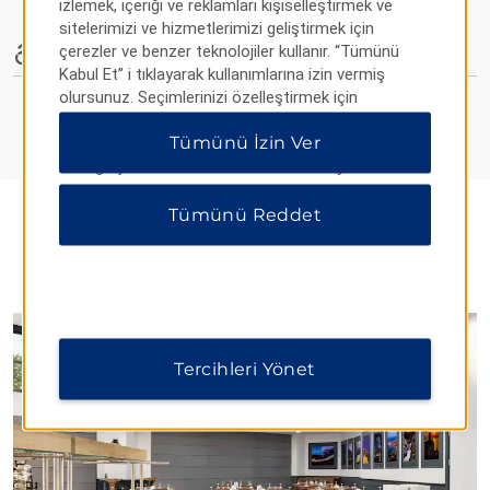
izlemek, içeriği ve reklamları kişiselleştirmek ve
sitelerimizi ve hizmetlerimizi geliştirmek için
çerezler ve benzer teknolojiler kullanır. “Tümünü
Engellilere Yönelik Olanaklar
Kabul Et” i tıklayarak kullanımlarına izin vermiş
olursunuz. Seçimlerinizi özelleştirmek için
“Tercihleri Yönet” veya yalnızca gerekli çerezlere
Tümünü İzin Ver
izin vermek için “Tümünü Reddet” i tıklayabilirsiniz.
Ek bilgi için lütfen
Gizlilik Bildirimimizi ziyaret edin
.
Tümünü Reddet
YEMEK İMKANLARI
Tercihleri Yönet