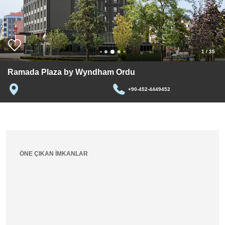
1
/
35
Ramada Plaza by Wyndham Ordu
+90-452-4449452
ÖNE ÇIKAN İMKANLAR