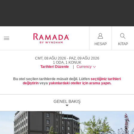
HESAP
KITAP
CMT, 08 AĞU 2026
PAZ, 09 AĞU 2026
1
ODA
,
1
KONUK
Tarihleri Düzenle
|
Currency
Bu otel seçilen tarihlerde müsait değil. Lütfen
seçtiğiniz tarihleri
değiştirin
veya
yakınlardaki oteller için arama yapın.
GENEL BAKIŞ