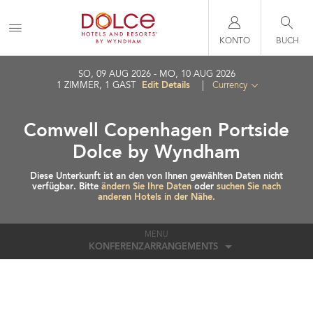
KONTO
BUCH
SO, 09 AUG 2026
MO, 10 AUG 2026
Edit Details
1
ZIMMER
,
1
GAST
|
Currency
Comwell Copenhagen Portside
Dolce by Wyndham
Diese Unterkunft ist an den von Ihnen gewählten Daten nicht
verfügbar. Bitte
ändern Sie Ihre Daten
oder
suchen Sie nach
anderen Hotels in der Nähe.
MENU
KONFERENZARRANGEMENTS