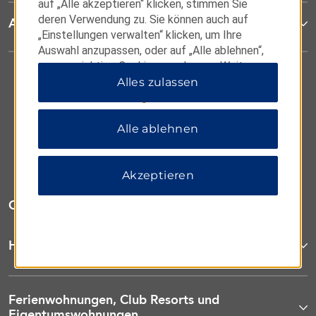
auf „Alle akzeptieren“ klicken, stimmen Sie
deren Verwendung zu. Sie können auch auf
Allgemeine Geschäftsbedingungen
„Einstellungen verwalten“ klicken, um Ihre
Auswahl anzupassen, oder auf „Alle ablehnen“,
um nur wichtige Cookies zuzulassen. Weitere
Informationen finden Sie in unserer
Alles zulassen
Datenschutzerklärung
.
Alle ablehnen
Akzeptieren
OUR BRANDS
Hotels by Wyndham
Ferienwohnungen, Club Resorts und
Eigentumswohnungen