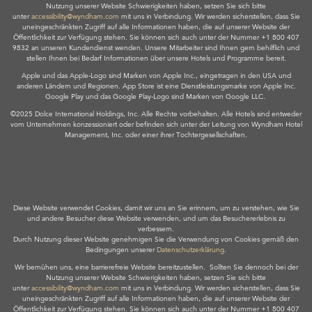
Nutzung unserer Website Schwierigkeiten haben, setzen Sie sich bitte
unter
accessibility@wyndham.com
mit uns in Verbindung. Wir werden sicherstellen, dass Sie
uneingeschränkten Zugriff auf alle Informationen haben, die auf unserer Website der
Öffentlichkeit zur Verfügung stehen. Sie können sich auch unter der Nummer +1 800 407
9832 an unseren Kundendienst wenden. Unsere Mitarbeiter sind Ihnen gern behilflich und
stellen Ihnen bei Bedarf Informationen über unsere Hotels und Programme bereit.
Apple und das Apple-Logo sind Marken von Apple Inc., eingetragen in den USA und
anderen Ländern und Regionen. App Store ist eine Dienstleistungsmarke von Apple Inc.
Google Play und das Google Play-Logo sind Marken von Google LLC.
©2025 Dolce International Holdings, Inc. Alle Rechte vorbehalten. Alle Hotels sind entweder
vom Unternehmen konzessioniert oder befinden sich unter der Leitung von Wyndham Hotel
Management, Inc. oder einer ihrer Tochtergesellschaften.
Diese Website verwendet Cookies, damit wir uns an Sie erinnern, um zu verstehen, wie Sie
und andere Besucher diese Website verwenden, und um das Besuchererlebnis zu
verbessern.
Durch Nutzung dieser Website genehmigen Sie die Verwendung von Cookies gemäß den
Bedingungen unserer
Datenschutzerklärung
.
Wir bemühen uns, eine barrierefreie Website bereitzustellen. Sollten Sie dennoch bei der
Nutzung unserer Website Schwierigkeiten haben, setzen Sie sich bitte
unter
accessibility@wyndham.com
mit uns in Verbindung. Wir werden sicherstellen, dass Sie
uneingeschränkten Zugriff auf alle Informationen haben, die auf unserer Website der
Öffentlichkeit zur Verfügung stehen. Sie können sich auch unter der Nummer +1 800 407