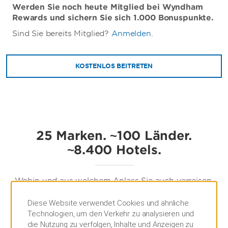
Werden Sie noch heute Mitglied bei Wyndham
Rewards und sichern Sie sich 1.000 Bonuspunkte.
Sind Sie bereits Mitglied?
Anmelden
.
KOSTENLOS BEITRETEN
25 Marken. ~100 Länder.
~8.400 Hotels.
Wohin und aus welchem Anlass Sie auch verreisen,
in unserem Markenportfolio mit Tausenden von
Hotels by Wyndham finden Sie genau das, was Sie
Diese Website verwendet Cookies und ähnliche
suchen. Zudem können Sie im Rahmen unseres
Technologien, um den Verkehr zu analysieren und
preisgekrönten Wyndham Rewards-
die Nutzung zu verfolgen, Inhalte und Anzeigen zu