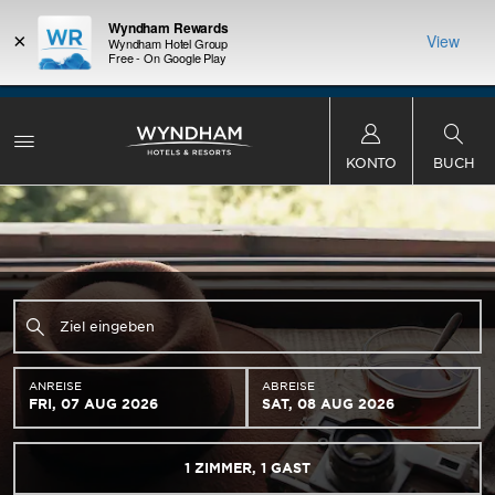
Wyndham Rewards
×
View
Wyndham Hotel Group
Free - On Google Play
DER SOMMER DER BELOHNUNGEN
: Sichern Sie sich bis zu 2
ls
KOSTENLOSE Übernachtungen in mehr als tausend Wyndham-Hotels
K
weltweit.
Mehr erfahren
KONTO
BUCH
ANREISE
ABREISE
FRI, 07 AUG 2026
SAT, 08 AUG 2026
1
ZIMMER
,
1
GAST