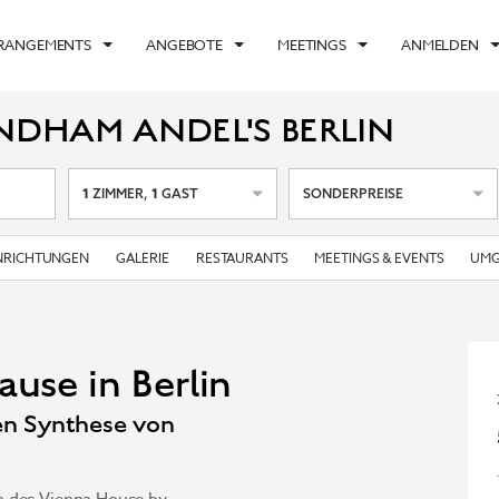
RRANGEMENTS
ANGEBOTE
MEETINGS
ANMELDEN
NDHAM ANDEL'S BERLIN
1
1
ZIMMER
,
GAST
SONDERPREISE
NRICHTUNGEN
GALERIE
RESTAURANTS
MEETINGS & EVENTS
UM
ause in Berlin
ten Synthese von