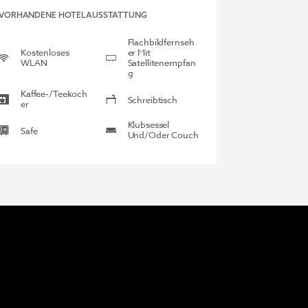
VORHANDENE HOTELAUSSTATTUNG
Flachbildfernseh
Kostenloses
Er Mit
WLAN
Satellitenempfan
G
Kaffee-/Teekoch
Schreibtisch
Er
Klubsessel
Safe
Und/oder Couch