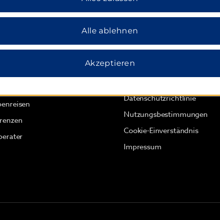
Alle ablehnen
dham Business
Allgemeine
Geschäftsbedingungen
Akzeptieren
 Wyndham Business
Garantie des günstigsten Pre
äftsreisen
Datenschutzrichtlinie
enreisen
Nutzungsbestimmungen
renzen
Cookie-Einverständnis
berater
Impressum