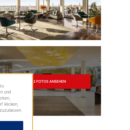
12
FOTOS ANSEHEN
zu
en und
icken,
“ klicken,
 zuzulassen.