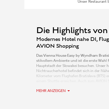
Unser Restaurant b
Die Highlights von 
Modernes Hotel nahe D1, Flu
AVION Shopping
Das Vienna House Easy by Wyndham Bratisl
stilvollem Ambiente und ist die erste Wahl f
Hauptstadt der Slowakei besuchen. Unser h
Nichtraucherhotel befindet sich in der Näh
Kilometer vom Flughafen Bratislava (BTS) e
einem Shuttle erreichen. Auch zum AVION 
Business Center IV, der JUMP ARENA und de
MEHR ANZEIGEN
nur wenige Minuten.
Entspannen Sie in einem unserer 170 gut a
denen individuelles Mobiliar, moderne Einr