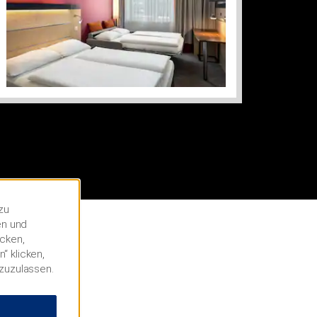
zu
en und
icken,
“ klicken,
 zuzulassen.