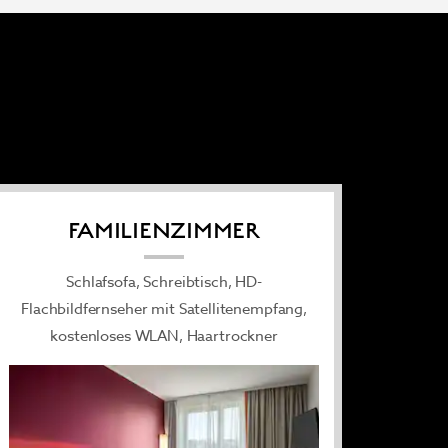
FAMILIENZIMMER
Schlafsofa, Schreibtisch, HD-
Flachbildfernseher mit Satellitenempfang,
kostenloses WLAN, Haartrockner