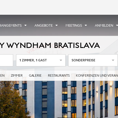
RRANGEMENTS
ANGEBOTE
MEETINGS
ANMELDEN
BY WYNDHAM BRATISLAVA
1
1
ZIMMER
,
GAST
SONDERPREISE
GEN
ZIMMER
GALERIE
RESTAURANTS
KONFERENZEN UND VERAN