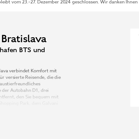
leibt vom 23.–27. Dezember 2024 geschlossen. Wir danken Ihnen f
Bratislava
ghafen BTS und
ava verbindet Komfort mit
ür versierte Reisende, die die
austierfreundliches
e der Autobahn D1, drei
ntfernt, den Sie bequem mit
Shopping Park, dem Galvani
m See Zlaté Piesky sind es
usgestatteten Zimmer, in
ichtung und kostenloses