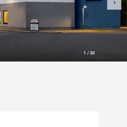
Slide
1
/
30