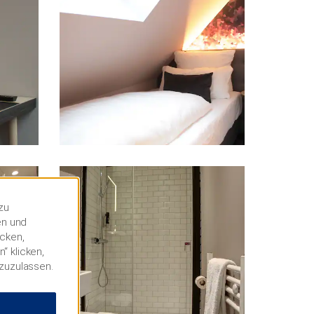
zu
en und
icken,
“ klicken,
 zuzulassen.