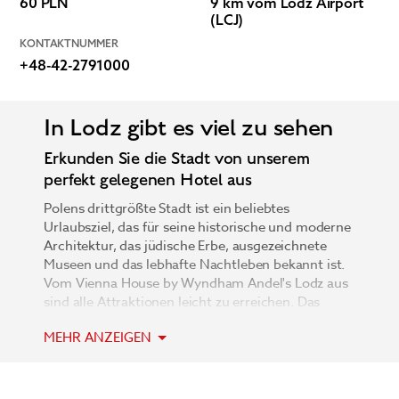
60 PLN
9 km vom Lodz Airport
(LCJ)
KONTAKTNUMMER
+48-42-2791000
In Lodz gibt es viel zu sehen
Erkunden Sie die Stadt von unserem
perfekt gelegenen Hotel aus
Polens drittgrößte Stadt ist ein beliebtes
Urlaubsziel, das für seine historische und moderne
Architektur, das jüdische Erbe, ausgezeichnete
Museen und das lebhafte Nachtleben bekannt ist.
Vom Vienna House by Wyndham Andel's Lodz aus
sind alle Attraktionen leicht zu erreichen. Das
Hotel befindet sich in der ehemaligen Textilfabrik
MEHR ANZEIGEN
Poznanski und ist Teil des Manufaktura-Komplexes,
Polens größtem Einkaufs-, Kultur- und
Unterhaltungszentrum. Erkunden Sie die vielen
Sehenswürdigkeiten (einschließlich einer