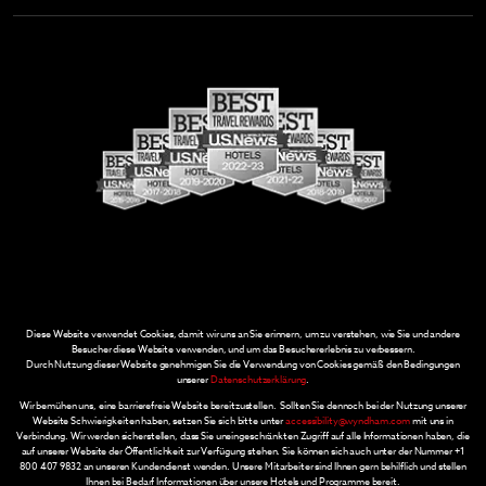
Diese Website verwendet Cookies, damit wir uns an Sie erinnern, um zu verstehen, wie Sie und andere
Besucher diese Website verwenden, und um das Besuchererlebnis zu verbessern.
Durch Nutzung dieser Website genehmigen Sie die Verwendung von Cookies gemäß den Bedingungen
unserer
Datenschutzerklärung
.
Wir bemühen uns, eine barrierefreie Website bereitzustellen. Sollten Sie dennoch bei der Nutzung unserer
Website Schwierigkeiten haben, setzen Sie sich bitte unter
accessibility@wyndham.com
mit uns in
Verbindung. Wir werden sicherstellen, dass Sie uneingeschränkten Zugriff auf alle Informationen haben, die
auf unserer Website der Öffentlichkeit zur Verfügung stehen. Sie können sich auch unter der Nummer +1
800 407 9832 an unseren Kundendienst wenden. Unsere Mitarbeiter sind Ihnen gern behilflich und stellen
Ihnen bei Bedarf Informationen über unsere Hotels und Programme bereit.