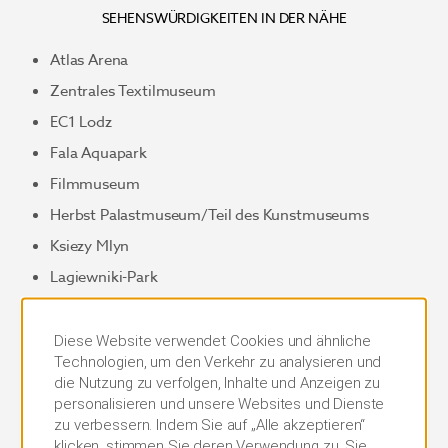
SEHENSWÜRDIGKEITEN IN DER NÄHE
Atlas Arena
Zentrales Textilmuseum
EC1 Lodz
Fala Aquapark
Filmmuseum
Herbst Palastmuseum/Teil des Kunstmuseums
Ksiezy Mlyn
Lagiewniki-Park
Jüdischer Friedhof Lodz
Diese Website verwendet Cookies und ähnliche
Technologien, um den Verkehr zu analysieren und
Manufaktura-Komplex
die Nutzung zu verfolgen, Inhalte und Anzeigen zu
personalisieren und unsere Websites und Dienste
MS2 Kunstmuseum
zu verbessern. Indem Sie auf „Alle akzeptieren“
Museum der Stadt Lodz
klicken, stimmen Sie deren Verwendung zu. Sie