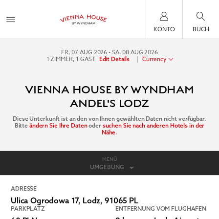
KONTO
BUCH
FR, 07 AUG 2026
SA, 08 AUG 2026
1
ZIMMER
,
1
GAST
|
Currency
Edit Details
VIENNA HOUSE BY WYNDHAM
ANDEL'S LODZ
Diese Unterkunft ist an den von Ihnen gewählten Daten nicht verfügbar.
Bitte
ändern Sie Ihre Daten
oder
suchen Sie nach anderen Hotels in der
Nähe.
MENÜ
UMGEBUNG
ADRESSE
Ulica Ogrodowa 17,
Lodz
,
91065
PL
PARKPLATZ
ENTFERNUNG VOM FLUGHAFEN