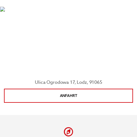
Eislaufbahn im Winter und eines weitläufigen
Strands im Sommer), bevor Sie die Piotrkowska-
Straße entlang schlendern, eine der berühmtesten
Straßen Europas. Der Zoo Orientarium Lodz ist die
perfekte familienfreundliche Attraktion, das
Museum der Stadt Lodz im herrlichen Schloss
Poznanski ist ein Muss für Geschichtsinteressierte.
Ulica Ogrodowa 17, Lodz, 91065
ANFAHRT