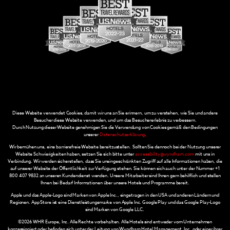
Diese Website verwendet Cookies, damit wir uns an Sie erinnern, um zu verstehen, wie Sie und andere
Besucher diese Website verwenden, und um das Besuchererlebnis zu verbessern.
Durch Nutzung dieser Website genehmigen Sie die Verwendung von Cookies gemäß den Bedingungen
unserer
Datenschutzerklärung
.
Wir bemühen uns, eine barrierefreie Website bereitzustellen. Sollten Sie dennoch bei der Nutzung unserer
Website Schwierigkeiten haben, setzen Sie sich bitte unter
accessibility@wyndham.com
mit uns in
Verbindung. Wir werden sicherstellen, dass Sie uneingeschränkten Zugriff auf alle Informationen haben, die
auf unserer Website der Öffentlichkeit zur Verfügung stehen. Sie können sich auch unter der Nummer +1
800 407 9832 an unseren Kundendienst wenden. Unsere Mitarbeiter sind Ihnen gern behilflich und stellen
Ihnen bei Bedarf Informationen über unsere Hotels und Programme bereit.
Apple und das Apple-Logo sind Marken von Apple Inc., eingetragen in den USA und anderen Ländern und
Regionen. App Store ist eine Dienstleistungsmarke von Apple Inc. Google Play und das Google Play-Logo
sind Marken von Google LLC.
©2026 WHR Europe, Inc. Alle Rechte vorbehalten. Alle Hotels sind entweder vom Unternehmen
konzessioniert oder befinden sich unter der Leitung von Wyndham Hotel Management, Inc. oder einer ihrer