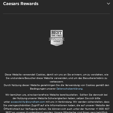
Caesars Rewards
Diese Website verwendet Cookies, damit wir uns an Sie erinnern, um zu verstehen, wie
Sie und andere Besucher diese Website verwenden, und um das Besuchererlebnis zu
verbessern.
Durch Nutzung dieser Website genehmigen Sie die Verwendung von Cookies gemäß den
Bedingungen unserer
Datenschutzerklärung
.
Wir bemühen uns, eine barrierefreie Website bereitzustellen. Sollten Sie dennoch bei
der Nutzung unserer Website Schwierigkeiten haben, setzen Sie sich bitte
unter
accessibility@wyndham.com
mit uns in Verbindung. Wir werden sicherstellen, dass
Sie uneingeschränkten Zugriff auf alle Informationen haben, die auf unserer Website der
Öffentlichkeit zur Verfügung stehen. Sie können sich auch unter der Nummer +1 800 407
9832 an unseren Kundendienst wenden. Unsere Mitarbeiter sind Ihnen gern behilflich