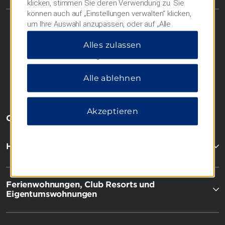
klicken, stimmen Sie deren Verwendung zu. Sie
können auch auf „Einstellungen verwalten“ klicken,
um Ihre Auswahl anzupassen, oder auf „Alle
ablehnen“, um nur wichtige Cookies zuzulassen.
Alles zulassen
Weitere Informationen finden Sie in unserer
Datenschutzerklärung
.
Alle ablehnen
Akzeptieren
OUR BRANDS
Hotels by Wyndham
Ferienwohnungen, Club Resorts und
Eigentumswohnungen