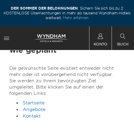
DER SOMMER DER BELOHNUNGEN
: Sichern Sie sich bis zu 2
ls
KOSTENLOSE Übernachtungen in mehr als tausend Wyndham-Hotels
K
weltweit.
Mehr erfahren
Nicht jede Reise verläuft
KONTO
BUCH
wie geplant
Die gewünschte Seite existiert entweder nicht
mehr oder ist vorübergehend nicht verfügbar.
Sie werden zu Ihrem bevorzugten Ziel
umgeleitet. Bitte klicken Sie auf einen der
folgenden Links:
Startseite
Angebote
Kontakt