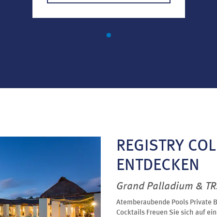
REGISTRY COL
ENTDECKEN
Grand Palladium & TRS
Atemberaubende Pools Private 
Cocktails Freuen Sie sich auf ei