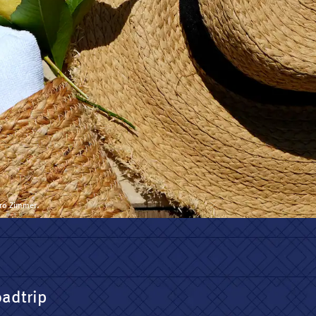
pro Zimmer.
oadtrip