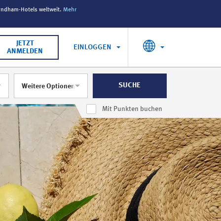
yndham-Hotels weltweit.
Mehr
DER SOMMER DER BELOHNUNGEN
: Sichern Sie si
JETZT
EINLOGGEN
ANMELDEN
SUCHE
Weitere Optionen
Mit Punkten buchen