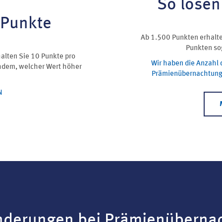
So lösen
 Punkte
Ab 1.500 Punkten erhalt
Punkten so
alten Sie 10 Punkte pro
Wir haben die Anzahl 
hdem, welcher Wert höher
Prämienübernachtungen
N
nderungen bei Prämienüberna