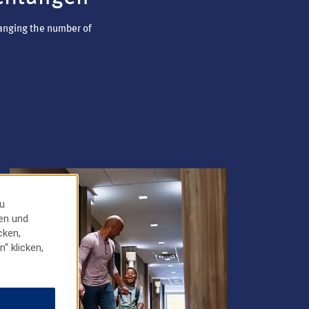
anging the number of
u
ren und
cken,
“ klicken,