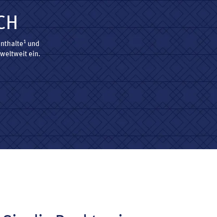
CH
1
enthalte
und
weltweit ein.