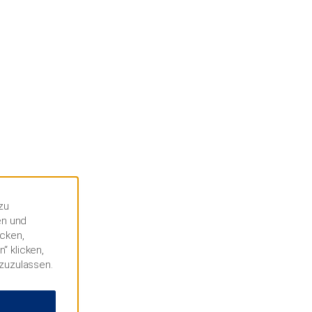
zu
en und
icken,
“ klicken,
 zuzulassen.