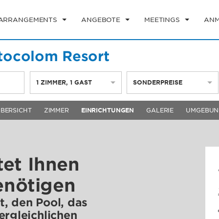
EARRANGEMENTS
ANGEBOTE
MEETINGS
ANM
tocolom Resort
1
ZIMMER
,
1
GAST
SONDERPREISE
BERSICHT
ZIMMER
EINRICHTUNGEN
GALERIE
UMGEBUN
tet Ihnen
benötigen
, den Pool, das
ergleichlichen