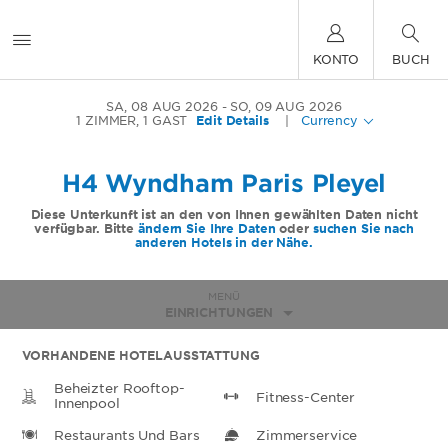
KONTO
BUCH
SA, 08 AUG 2026
SO, 09 AUG 2026
1
ZIMMER
,
1
GAST
Edit Details
|
Currency
H4 Wyndham Paris Pleyel
Diese Unterkunft ist an den von Ihnen gewählten Daten nicht
verfügbar. Bitte
ändern Sie Ihre Daten
oder
suchen Sie nach
anderen Hotels in der Nähe.
MENÜ
EINRICHTUNGEN
VORHANDENE HOTELAUSSTATTUNG
Beheizter Rooftop-
Fitness-Center
Innenpool
Restaurants Und Bars
Zimmerservice