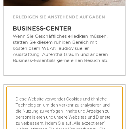
ERLEDIGEN SIE ANSTEHENDE AUFGABEN
BUSINESS-CENTER
Wenn Sie Geschäftliches erledigen müssen,
statten Sie diesem ruhigen Bereich mit
kostenlosem WLAN, audiovisueller
Ausstattung, Aufenthaltsraum und anderen
Business-Essentials gerne einen Besuch ab.
TAUCHEN SIE EIN
Diese Website verwendet Cookies und ähnliche
Technologien, um den Verkehr zu analysieren und
ROOFTOP-POOL UND BAR
die Nutzung zu verfolgen, Inhalte und Anzeigen zu
Entspannen Sie sich bei einem Bad in unserem
personalisieren und unsere Websites und Dienste
Innenpool im 40. Stock und genießen Sie
zu verbessern. Indem Sie auf „Alle akzeptieren“
anschließend ein Getränk an der Skybar –