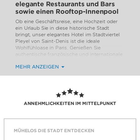
elegante Restaurants und Bars
sowie einen Rooftop-Innenpool
Ob eine Geschäftsreise, eine Hochzeit oder
ein Urlaub Sie in diese historische Stadt
bringt, unser elegantes Hotel im Stadtviertel
Pleyel von Saint-Denis ist die ideale
Wohlfühloase in Paris. Genießen Sie
authentische französische und internationale
Küche in unseren Brasserie-Restaurants,
MEHR ANZEIGEN
trainieren Sie im hochmodernen Fitness-
Center und bleiben Sie dank kostenlosem
Hochgeschwindigkeits-WLAN und Business-
Center in Verbindung. Begeben Sie sich in
den 40. Stock, wo Sie ein Bad im höchst
gelegenen Pool von Paris nehmen, sich einen
ANNEHMLICHKEITEN IM MITTELPUNKT
Cocktail an der Skybar gönnen und einen
fantastischen Blick auf Paris und den
nächtlich beleuchteten Eiffelturm genießen
können. Eine kostenpflichtige Tiefgarage,
MÜHELOS DIE STADT ENTDECKEN
lokale Shuttles und die U-Bahnstation
Carrefour Pleyel erreichen Sie vom Hotel aus